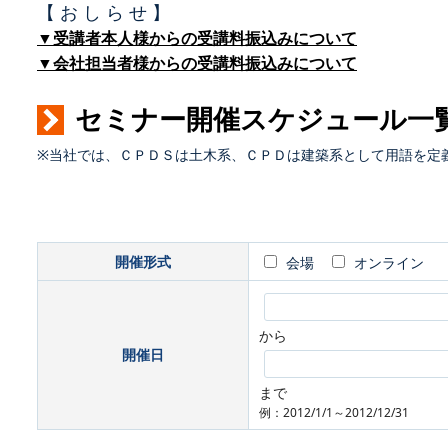
【 お し ら せ 】
▼受講者本人様からの受講料振込みについて
▼会社担当者様からの受講料振込みについて
セミナー開催スケジュール一
※当社では、ＣＰＤＳは土木系、ＣＰＤは建築系として用語を定
開催形式
会場
オンライン
から
開催日
まで
例：2012/1/1～2012/12/31