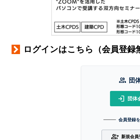
ログインはこちら（会員登録
group
団
login
団体
会員登録
group_add
新規会員