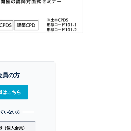
会員の方
員はこちら
ていない方
録（個人会員）