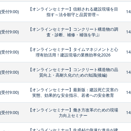
【オンラインセミナー】信頼される建設現場を目
0(受付9:00)
14
指す～法令順守と品質管理～
【オンラインセミナー】コンクリート構造物の調
0(受付9:00)
14
査・診断、補修・補強を学ぶ
【オンラインセミナー】タイムマネジメントと心
0(受付9:00)
14
理有効活用！建設現場の業務効率化2026
【オンラインセミナー】コンクリート構造物の品
0(受付9:00)
14
質向上・高耐久化のための知識(後編)
【オンラインセミナー】最新版：建設死亡災害の
0(受付9:00)
14
実態、効果的な安全指示、若者への安全教育
【オンラインセミナー】働き方改革のための現場
0(受付9:00)
14
力向上セミナー
【オンラインセミナー】生成AIの急速な進歩が建