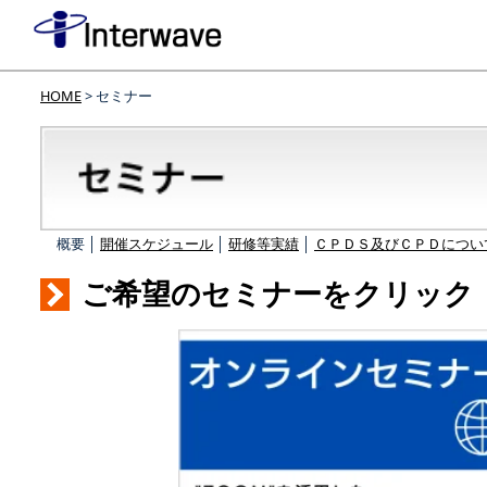
HOME
> セミナー
概要 │
開催スケジュール
│
研修等実績
│
ＣＰＤＳ及びＣＰＤについ
ご希望のセミナーをクリック