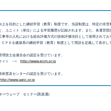
向上を目的とした継続学習（教育）制度です。当該制度は、特定の非営
と、ユニット（単位）による学習履歴が記録されます。また、各運営団
工事等の入札における総合評価方式の技術評価項目として採用されてお
、ＣＰＤを建築系の継続学習（教育）制度として用語を定義して表示し
管理技士会連合会の認定を受けています。
サイト -->
http://www.ejcm.or.jp
技術普及センターの認定を受けています。
http://www.jaeic.or.jp
ターウェーブ セミナー課(直通)