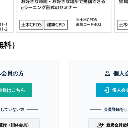
無料）
体会員の方
person
個人
login
会員はこちら
個人会
をしていない方
会員登録をし
person_add
登録（団体会員）
新規会員登