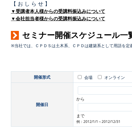
【 お し ら せ 】
▼受講者本人様からの受講料振込みについて
▼会社担当者様からの受講料振込みについて
セミナー開催スケジュール一
※当社では、ＣＰＤＳは土木系、ＣＰＤは建築系として用語を定
開催形式
会場
オンライン
から
開催日
まで
例：2012/1/1～2012/12/31