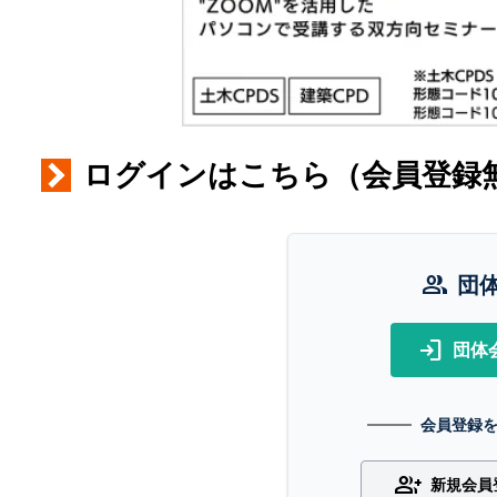
ログインはこちら（会員登録
group
団
login
団体
会員登録
group_add
新規会員