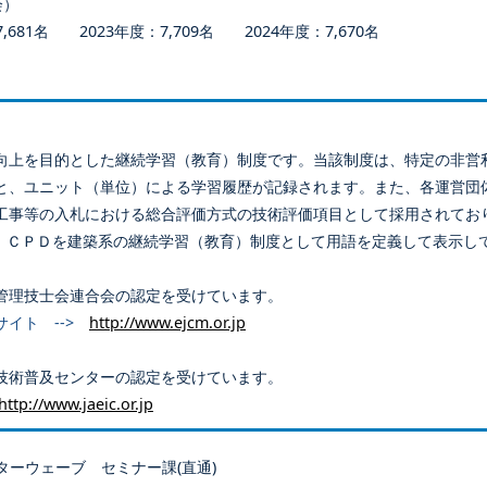
会）
681名 2023年度：7,709名 2024年度：7,670名
向上を目的とした継続学習（教育）制度です。当該制度は、特定の非営
と、ユニット（単位）による学習履歴が記録されます。また、各運営団
工事等の入札における総合評価方式の技術評価項目として採用されてお
、ＣＰＤを建築系の継続学習（教育）制度として用語を定義して表示し
管理技士会連合会の認定を受けています。
サイト -->
http://www.ejcm.or.jp
技術普及センターの認定を受けています。
http://www.jaeic.or.jp
ターウェーブ セミナー課(直通)