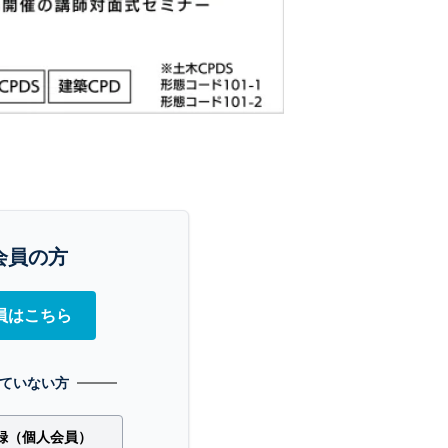
会員の方
員はこちら
ていない方
録（個人会員）