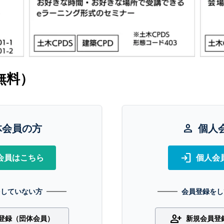
無料）
体会員の方
person
個人
login
会員はこちら
個人会
をしていない方
会員登録をし
person_add
登録（団体会員）
新規会員登