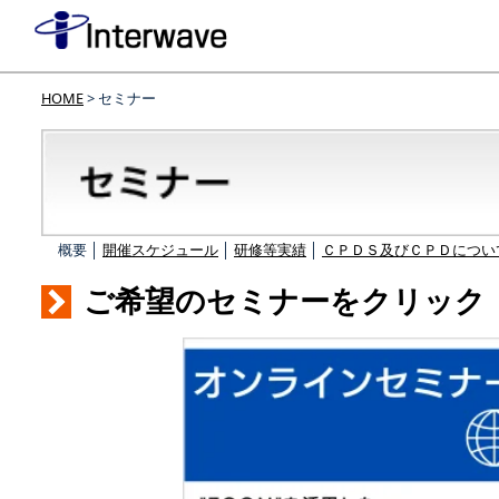
HOME
> セミナー
概要 │
開催スケジュール
│
研修等実績
│
ＣＰＤＳ及びＣＰＤについ
ご希望のセミナーをクリック