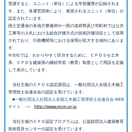
受講すると、ユニット（単位）による学習履歴が記録されま
す。また、各運営団体により、推奨されるユニット（単位）が
設定されています。
国土交通省の各地方整備局や一部の道府県及び市町村では公共
工事等の入札における総合評価方式の技術評価項目として採用
されており、行政機関等における採用が拡大する傾向にありま
す。
※当社では、わかりやすく区分するために、ＣＰＤＳを土木
系、ＣＰＤを建築系の継続学習（教育）制度として用語を定義
して表示しています。
当社主催のＣＰＤＳ認定講習は、一般社団法人全国土木施工
管理技士会連合会の認定を受けています。
■一般社団法人社団法人全国土木施工管理技士会連合会 WEB
サイト -->
http://www.ejcm.or.jp
当社主催のＣＰＤ認定プログラムは、公益財団法人建築教育
技術普及センターの認定を受けています。