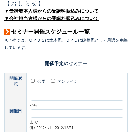
【 お し ら せ 】
▼受講者本人様からの受講料振込みについて
▼会社担当者様からの受講料振込みについて
セミナー開催スケジュール一覧
※当社では、ＣＰＤＳは土木系、ＣＰＤは建築系として用語を定義
しています。
開催予定のセミナー
開催形
会場
オンライン
式
から
開催日
まで
例：2012/1/1～2012/12/31