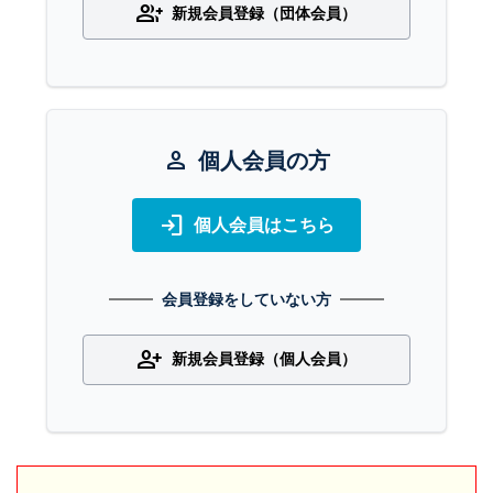
group_add
新規会員登録（団体会員）
person
個人会員の方
login
個人会員はこちら
会員登録をしていない方
person_add
新規会員登録（個人会員）