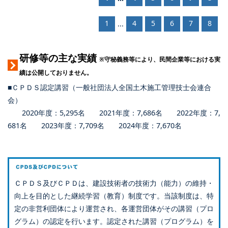
1
4
5
6
7
8
...
研修等の主な実績
※守秘義務等により、民間企業等における実
績は公開しておりません。
■ＣＰＤＳ認定講習（一般社団法人全国土木施工管理技士会連合
会）
2020年度：5,295名 2021年度：7,686名 2022年度：7,
681名 2023年度：7,709名 2024年度：7,670名
ＣＰＤＳ及びＣＰＤは、建設技術者の技術力（能力）の維持・
向上を目的とした継続学習（教育）制度です。当該制度は、特
定の非営利団体により運営され、各運営団体がその講習（プロ
グラム）の認定を行います。認定された講習（プログラム）を