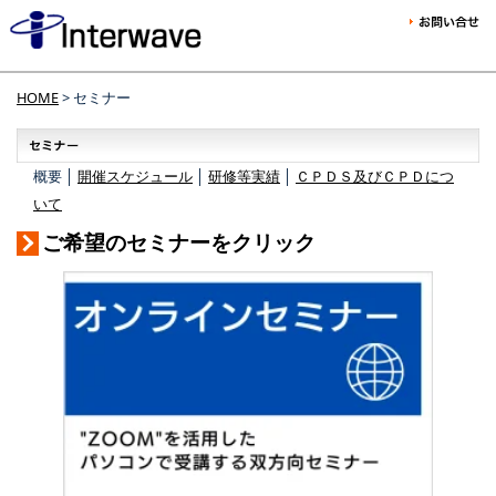
HOME
> セミナー
概要 │
開催スケジュール
│
研修等実績
│
ＣＰＤＳ及びＣＰＤにつ
いて
ご希望のセミナーをクリック