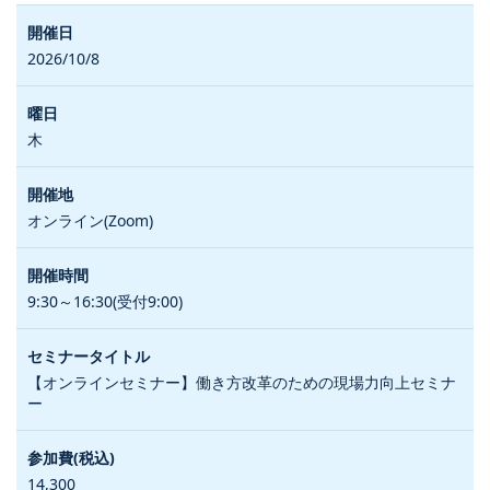
2026/10/8
木
オンライン(Zoom)
9:30～16:30(受付9:00)
【オンラインセミナー】働き方改革のための現場力向上セミナ
ー
14,300