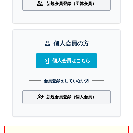
group_add
新規会員登録（団体会員）
person
個人会員の方
login
個人会員はこちら
会員登録をしていない方
person_add
新規会員登録（個人会員）