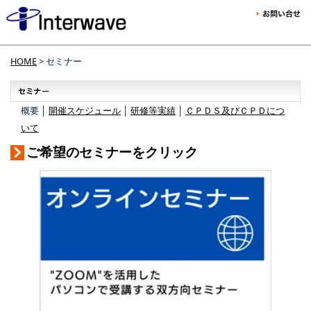
HOME
> セミナー
概要 │
開催スケジュール
│
研修等実績
│
ＣＰＤＳ及びＣＰＤにつ
いて
ご希望のセミナーをクリック