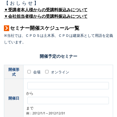
【 お し ら せ 】
▼受講者本人様からの受講料振込みについて
▼会社担当者様からの受講料振込みについて
セミナー開催スケジュール一覧
※当社では、ＣＰＤＳは土木系、ＣＰＤは建築系として用語を定義
しています。
開催予定のセミナー
開催形
会場
オンライン
式
から
開催日
まで
例：2012/1/1～2012/12/31