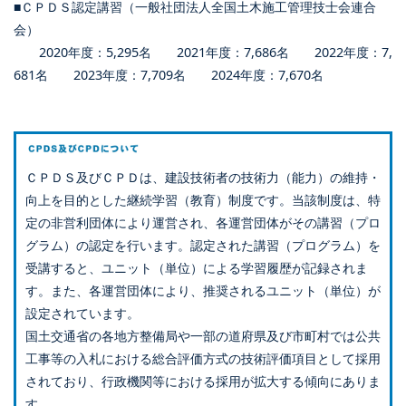
■ＣＰＤＳ認定講習（一般社団法人全国土木施工管理技士会連合
会）
2020年度：5,295名 2021年度：7,686名 2022年度：7,
681名 2023年度：7,709名 2024年度：7,670名
ＣＰＤＳ及びＣＰＤは、建設技術者の技術力（能力）の維持・
向上を目的とした継続学習（教育）制度です。当該制度は、特
定の非営利団体により運営され、各運営団体がその講習（プロ
グラム）の認定を行います。認定された講習（プログラム）を
受講すると、ユニット（単位）による学習履歴が記録されま
す。また、各運営団体により、推奨されるユニット（単位）が
設定されています。
国土交通省の各地方整備局や一部の道府県及び市町村では公共
工事等の入札における総合評価方式の技術評価項目として採用
されており、行政機関等における採用が拡大する傾向にありま
す。