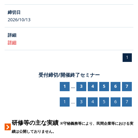
2026/10/13
詳細
1
受付締切/開催終了セミナー
1
3
4
5
6
7
...
1
3
4
5
6
7
...
研修等の主な実績
※守秘義務等により、民間企業等における実
績は公開しておりません。