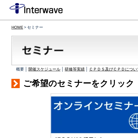
HOME
> セミナー
概要 │
開催スケジュール
│
研修等実績
│
ＣＰＤＳ及びＣＰＤについ
ご希望のセミナーをクリック