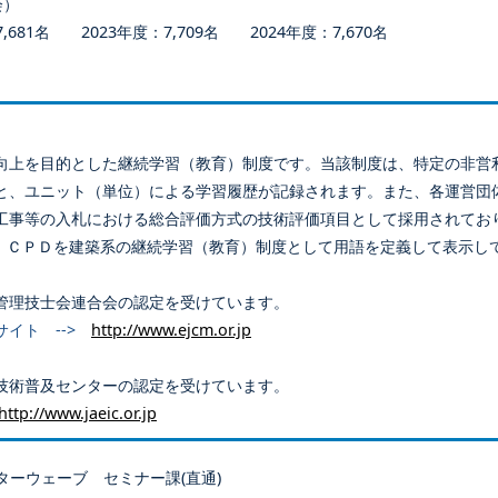
会）
681名 2023年度：7,709名 2024年度：7,670名
向上を目的とした継続学習（教育）制度です。当該制度は、特定の非営
と、ユニット（単位）による学習履歴が記録されます。また、各運営団
工事等の入札における総合評価方式の技術評価項目として採用されてお
、ＣＰＤを建築系の継続学習（教育）制度として用語を定義して表示し
管理技士会連合会の認定を受けています。
サイト -->
http://www.ejcm.or.jp
技術普及センターの認定を受けています。
http://www.jaeic.or.jp
ターウェーブ セミナー課(直通)