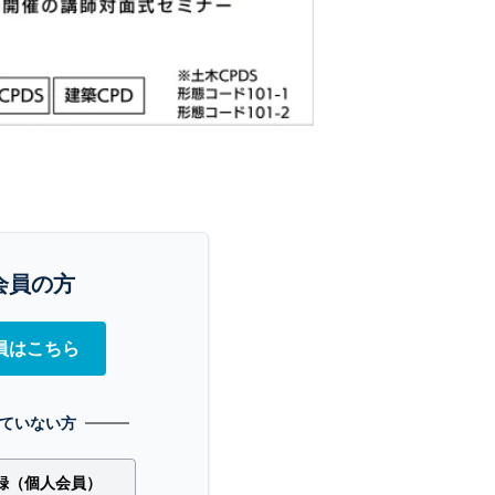
会員の方
員はこちら
ていない方
録（個人会員）