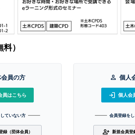
無料）
体会員の方
person
個人
login
会員はこちら
個人会
をしていない方
会員登録をし
person_add
登録（団体会員）
新規会員登