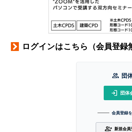
ログインはこちら（会員登録
group
団
login
団体
会員登録
group_add
新規会員