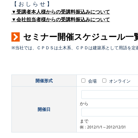
【 お し ら せ 】
▼受講者本人様からの受講料振込みについて
▼会社担当者様からの受講料振込みについて
セミナー開催スケジュール一
※当社では、ＣＰＤＳは土木系、ＣＰＤは建築系として用語を定
開催形式
会場
オンライン
から
開催日
まで
例：2012/1/1～2012/12/31