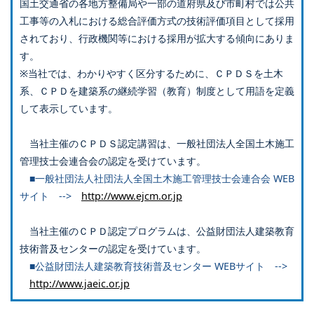
国土交通省の各地方整備局や一部の道府県及び市町村では公共
工事等の入札における総合評価方式の技術評価項目として採用
されており、行政機関等における採用が拡大する傾向にありま
す。
※当社では、わかりやすく区分するために、ＣＰＤＳを土木
系、ＣＰＤを建築系の継続学習（教育）制度として用語を定義
して表示しています。
当社主催のＣＰＤＳ認定講習は、一般社団法人全国土木施工
管理技士会連合会の認定を受けています。
■一般社団法人社団法人全国土木施工管理技士会連合会 WEB
サイト -->
http://www.ejcm.or.jp
当社主催のＣＰＤ認定プログラムは、公益財団法人建築教育
技術普及センターの認定を受けています。
■公益財団法人建築教育技術普及センター WEBサイト -->
http://www.jaeic.or.jp