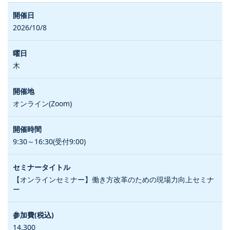
2026/10/8
木
オンライン(Zoom)
9:30～16:30(受付9:00)
【オンラインセミナー】働き方改革のための現場力向上セミナ
ー
14,300