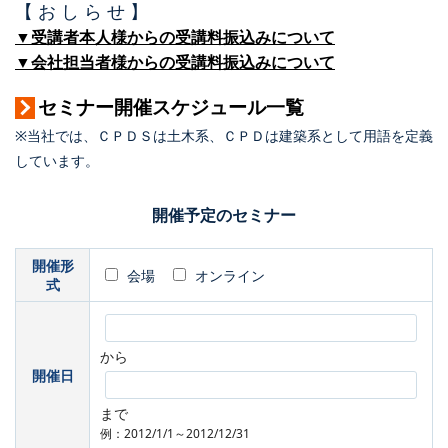
【 お し ら せ 】
▼受講者本人様からの受講料振込みについて
▼会社担当者様からの受講料振込みについて
セミナー開催スケジュール一覧
※当社では、ＣＰＤＳは土木系、ＣＰＤは建築系として用語を定義
しています。
開催予定のセミナー
開催形
会場
オンライン
式
から
開催日
まで
例：2012/1/1～2012/12/31