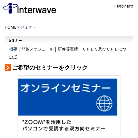
HOME
> セミナー
概要 │
開催スケジュール
│
研修等実績
│
ＣＰＤＳ及びＣＰＤにつ
いて
ご希望のセミナーをクリック