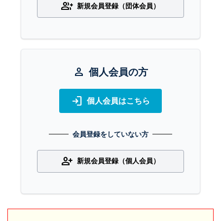
group_add
新規会員登録（団体会員）
person
個人会員の方
login
個人会員はこちら
会員登録をしていない方
person_add
新規会員登録（個人会員）