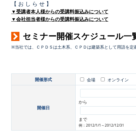
【 お し ら せ 】
▼受講者本人様からの受講料振込みについて
▼会社担当者様からの受講料振込みについて
セミナー開催スケジュール一
※当社では、ＣＰＤＳは土木系、ＣＰＤは建築系として用語を定
開催形式
会場
オンライン
から
開催日
まで
例：2012/1/1～2012/12/31