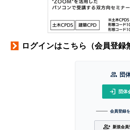
ログインはこちら（会員登録
group
団
login
団体
会員登録
group_add
新規会員