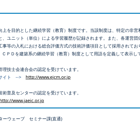
向上を目的とした継続学習（教育）制度です。当該制度は、特定の非営
と、ユニット（単位）による学習履歴が記録されます。また、各運営団
工事等の入札における総合評価方式の技術評価項目として採用されてお
、ＣＰＤを建築系の継続学習（教育）制度として用語を定義して表示し
管理技士会連合会の認定を受けています。
サイト -->
http://www.ejcm.or.jp
技術普及センターの認定を受けています。
http://www.jaeic.or.jp
ターウェーブ セミナー課(直通)