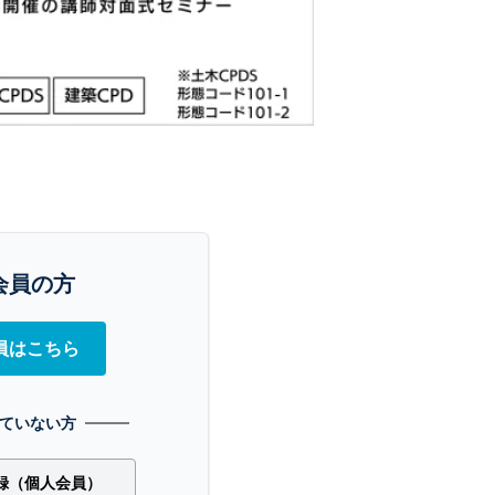
会員の方
員はこちら
ていない方
録（個人会員）