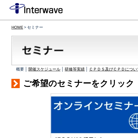
HOME
> セミナー
概要 │
開催スケジュール
│
研修等実績
│
ＣＰＤＳ及びＣＰＤについ
ご希望のセミナーをクリック