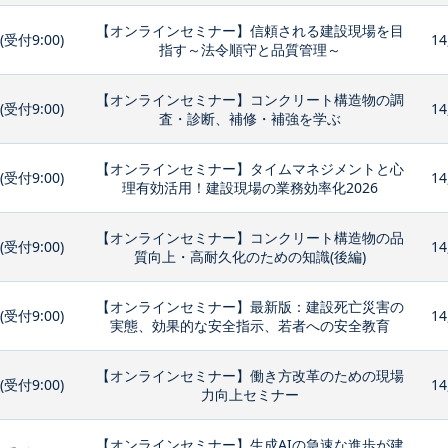
【オンラインセミナー】信頼される建設現場を目
0(受付9:00)
14
指す～法令順守と品質管理～
【オンラインセミナー】コンクリート構造物の調
0(受付9:00)
14
査・診断、補修・補強を学ぶ
【オンラインセミナー】タイムマネジメントと心
0(受付9:00)
14
理有効活用！建設現場の業務効率化2026
【オンラインセミナー】コンクリート構造物の品
0(受付9:00)
14
質向上・高耐久化のための知識(後編)
【オンラインセミナー】最新版：建設死亡災害の
0(受付9:00)
14
実態、効果的な安全指示、若者への安全教育
【オンラインセミナー】働き方改革のための現場
0(受付9:00)
14
力向上セミナー
【オンラインセミナー】生成AIの急速な進歩が建