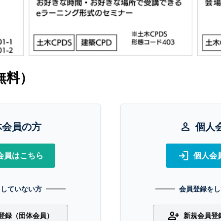
無料）
体会員の方
person
個人
login
会員はこちら
個人会
をしていない方
会員登録をし
person_add
登録（団体会員）
新規会員登