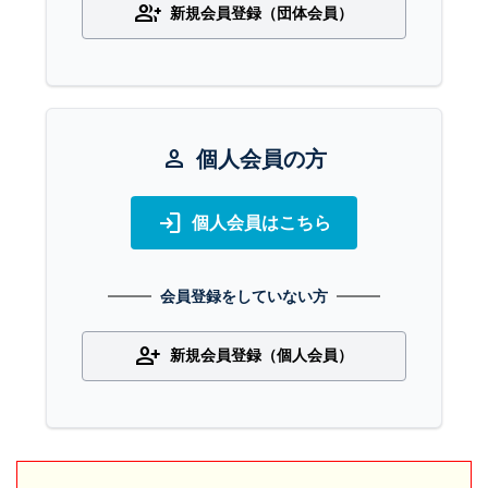
group_add
新規会員登録（団体会員）
person
個人会員の方
login
個人会員はこちら
会員登録をしていない方
person_add
新規会員登録（個人会員）