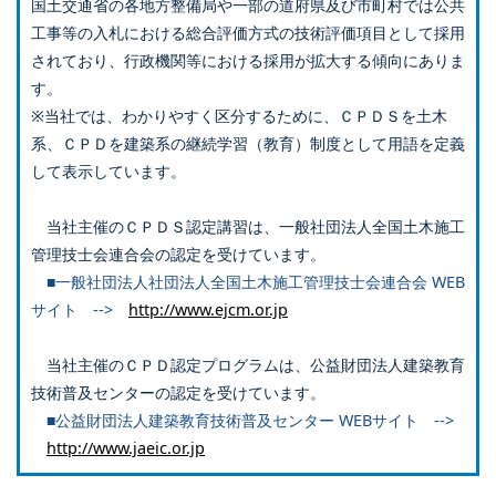
国土交通省の各地方整備局や一部の道府県及び市町村では公共
工事等の入札における総合評価方式の技術評価項目として採用
されており、行政機関等における採用が拡大する傾向にありま
す。
※当社では、わかりやすく区分するために、ＣＰＤＳを土木
系、ＣＰＤを建築系の継続学習（教育）制度として用語を定義
して表示しています。
当社主催のＣＰＤＳ認定講習は、一般社団法人全国土木施工
管理技士会連合会の認定を受けています。
■一般社団法人社団法人全国土木施工管理技士会連合会 WEB
サイト -->
http://www.ejcm.or.jp
当社主催のＣＰＤ認定プログラムは、公益財団法人建築教育
技術普及センターの認定を受けています。
■公益財団法人建築教育技術普及センター WEBサイト -->
http://www.jaeic.or.jp