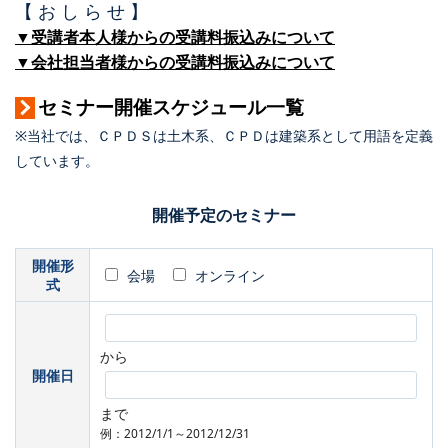
【 お し ら せ 】
▼受講者本人様からの受講料振込みについて
▼会社担当者様からの受講料振込みについて
セミナー開催スケジュール一覧
※当社では、ＣＰＤＳは土木系、ＣＰＤは建築系として用語を定義
しています。
開催予定のセミナー
開催形
会場
オンライン
式
から
開催日
まで
例：2012/1/1～2012/12/31