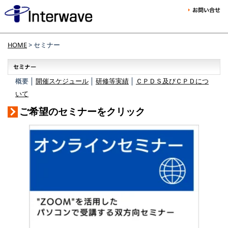
HOME
> セミナー
概要 │
開催スケジュール
│
研修等実績
│
ＣＰＤＳ及びＣＰＤにつ
いて
ご希望のセミナーをクリック