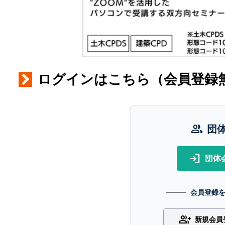
ログインはこちら（会員登録
group
団
login
団体
会員登録
group_add
新規会員