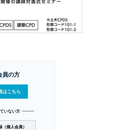
会員の方
員はこちら
ていない方
録（個人会員）