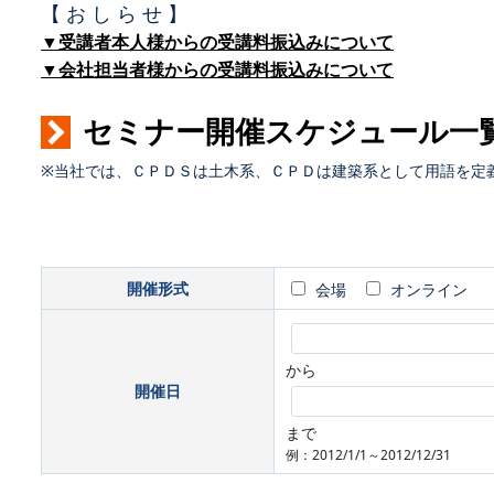
【 お し ら せ 】
▼受講者本人様からの受講料振込みについて
▼会社担当者様からの受講料振込みについて
セミナー開催スケジュール一
※当社では、ＣＰＤＳは土木系、ＣＰＤは建築系として用語を定
開催形式
会場
オンライン
から
開催日
まで
例：2012/1/1～2012/12/31