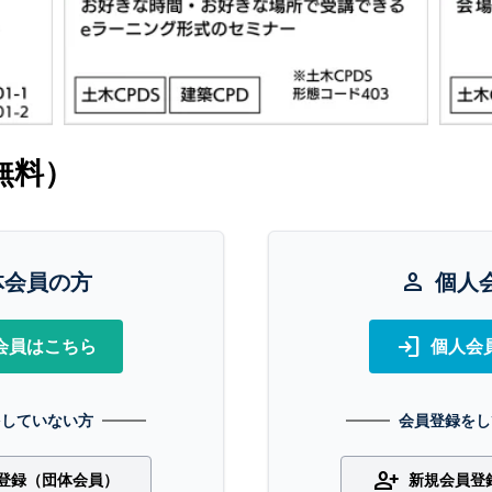
無料）
体会員の方
person
個人
login
会員はこちら
個人会
をしていない方
会員登録をし
person_add
登録（団体会員）
新規会員登