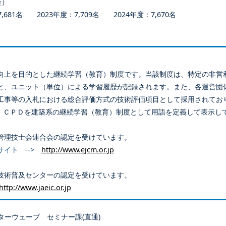
会）
681名 2023年度：7,709名 2024年度：7,670名
向上を目的とした継続学習（教育）制度です。当該制度は、特定の非営
と、ユニット（単位）による学習履歴が記録されます。また、各運営団
工事等の入札における総合評価方式の技術評価項目として採用されてお
、ＣＰＤを建築系の継続学習（教育）制度として用語を定義して表示し
管理技士会連合会の認定を受けています。
サイト -->
http://www.ejcm.or.jp
技術普及センターの認定を受けています。
http://www.jaeic.or.jp
ターウェーブ セミナー課(直通)