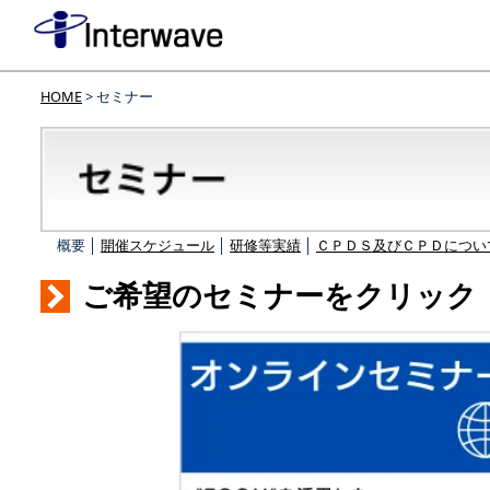
HOME
> セミナー
概要 │
開催スケジュール
│
研修等実績
│
ＣＰＤＳ及びＣＰＤについ
ご希望のセミナーをクリック