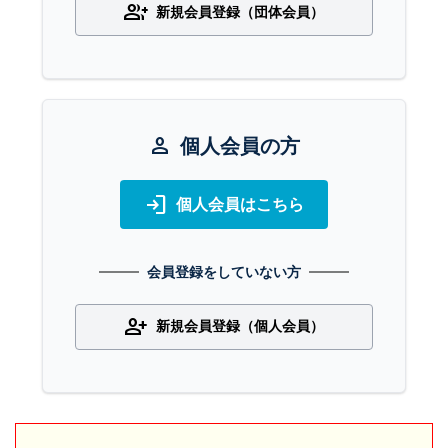
group_add
新規会員登録（団体会員）
person
個人会員の方
login
個人会員はこちら
会員登録をしていない方
person_add
新規会員登録（個人会員）