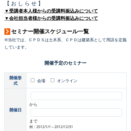
【 お し ら せ 】
▼受講者本人様からの受講料振込みについて
▼会社担当者様からの受講料振込みについて
セミナー開催スケジュール一覧
※当社では、ＣＰＤＳは土木系、ＣＰＤは建築系として用語を定義
しています。
開催予定のセミナー
開催形
会場
オンライン
式
から
開催日
まで
例：2012/1/1～2012/12/31