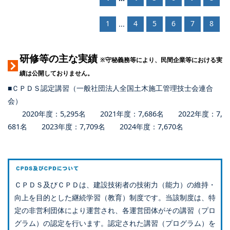
1
4
5
6
7
8
...
研修等の主な実績
※守秘義務等により、民間企業等における実
績は公開しておりません。
■ＣＰＤＳ認定講習（一般社団法人全国土木施工管理技士会連合
会）
2020年度：5,295名 2021年度：7,686名 2022年度：7,
681名 2023年度：7,709名 2024年度：7,670名
ＣＰＤＳ及びＣＰＤは、建設技術者の技術力（能力）の維持・
向上を目的とした継続学習（教育）制度です。当該制度は、特
定の非営利団体により運営され、各運営団体がその講習（プロ
グラム）の認定を行います。認定された講習（プログラム）を