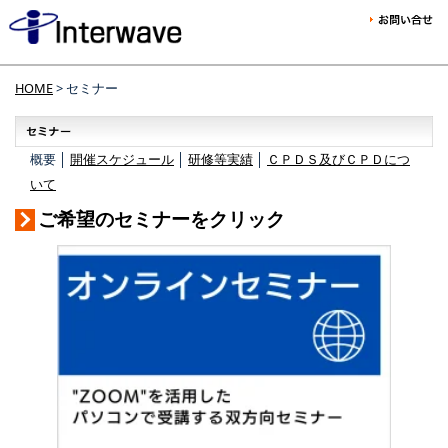
HOME
> セミナー
概要 │
開催スケジュール
│
研修等実績
│
ＣＰＤＳ及びＣＰＤにつ
いて
ご希望のセミナーをクリック