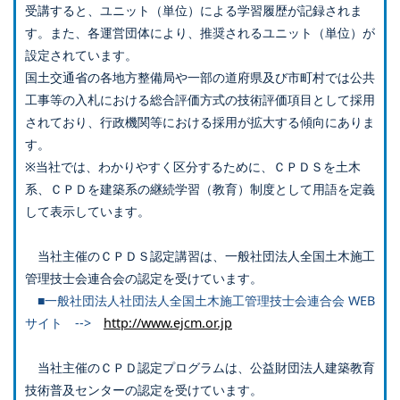
受講すると、ユニット（単位）による学習履歴が記録されま
す。また、各運営団体により、推奨されるユニット（単位）が
設定されています。
国土交通省の各地方整備局や一部の道府県及び市町村では公共
工事等の入札における総合評価方式の技術評価項目として採用
されており、行政機関等における採用が拡大する傾向にありま
す。
※当社では、わかりやすく区分するために、ＣＰＤＳを土木
系、ＣＰＤを建築系の継続学習（教育）制度として用語を定義
して表示しています。
当社主催のＣＰＤＳ認定講習は、一般社団法人全国土木施工
管理技士会連合会の認定を受けています。
■一般社団法人社団法人全国土木施工管理技士会連合会 WEB
サイト -->
http://www.ejcm.or.jp
当社主催のＣＰＤ認定プログラムは、公益財団法人建築教育
技術普及センターの認定を受けています。