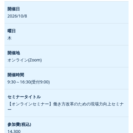
2026/10/8
木
オンライン(Zoom)
9:30～16:30(受付9:00)
【オンラインセミナー】働き方改革のための現場力向上セミナ
ー
14,300