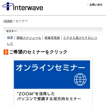
HOME
> セミナー
概要 │
開催スケジュール
│
研修等実績
│
ＣＰＤＳ及びＣＰＤにつ
いて
ご希望のセミナーをクリック