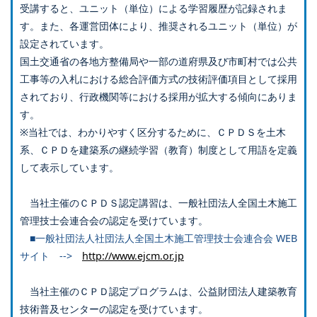
受講すると、ユニット（単位）による学習履歴が記録されま
す。また、各運営団体により、推奨されるユニット（単位）が
設定されています。
国土交通省の各地方整備局や一部の道府県及び市町村では公共
工事等の入札における総合評価方式の技術評価項目として採用
されており、行政機関等における採用が拡大する傾向にありま
す。
※当社では、わかりやすく区分するために、ＣＰＤＳを土木
系、ＣＰＤを建築系の継続学習（教育）制度として用語を定義
して表示しています。
当社主催のＣＰＤＳ認定講習は、一般社団法人全国土木施工
管理技士会連合会の認定を受けています。
■一般社団法人社団法人全国土木施工管理技士会連合会 WEB
サイト -->
http://www.ejcm.or.jp
当社主催のＣＰＤ認定プログラムは、公益財団法人建築教育
技術普及センターの認定を受けています。