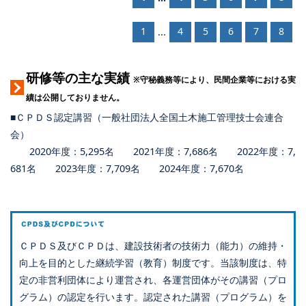
1
4
5
6
7
8
...
研修等の主な実績
※守秘義務等により、民間企業等における実
績は公開しておりません。
■ＣＰＤＳ認定講習（一般社団法人全国土木施工管理技士会連合
会）
2020年度：5,295名 2021年度：7,686名 2022年度：7,
681名 2023年度：7,709名 2024年度：7,670名
ＣＰＤＳ及びＣＰＤは、建設技術者の技術力（能力）の維持・
向上を目的とした継続学習（教育）制度です。当該制度は、特
定の非営利団体により運営され、各運営団体がその講習（プロ
グラム）の認定を行います。認定された講習（プログラム）を