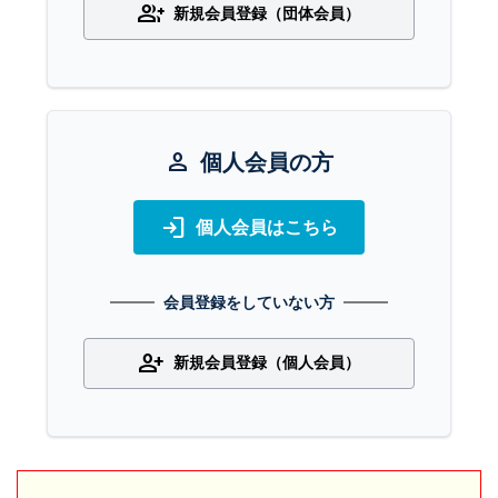
group_add
新規会員登録（団体会員）
person
個人会員の方
login
個人会員はこちら
会員登録をしていない方
person_add
新規会員登録（個人会員）