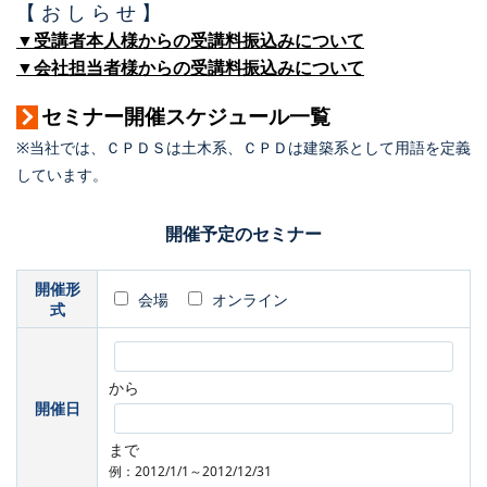
【 お し ら せ 】
▼受講者本人様からの受講料振込みについて
▼会社担当者様からの受講料振込みについて
セミナー開催スケジュール一覧
※当社では、ＣＰＤＳは土木系、ＣＰＤは建築系として用語を定義
しています。
開催予定のセミナー
開催形
会場
オンライン
式
から
開催日
まで
例：2012/1/1～2012/12/31