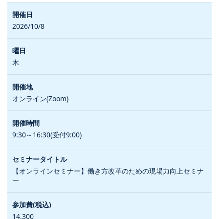
2026/10/8
木
オンライン(Zoom)
9:30～16:30(受付9:00)
【オンラインセミナー】働き方改革のための現場力向上セミナ
ー
14,300