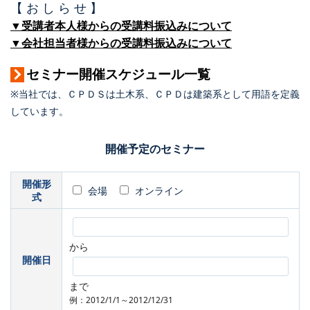
【 お し ら せ 】
▼受講者本人様からの受講料振込みについて
▼会社担当者様からの受講料振込みについて
セミナー開催スケジュール一覧
※当社では、ＣＰＤＳは土木系、ＣＰＤは建築系として用語を定義
しています。
開催予定のセミナー
開催形
会場
オンライン
式
から
開催日
まで
例：2012/1/1～2012/12/31