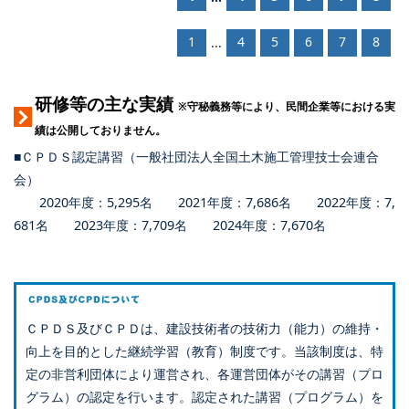
1
4
5
6
7
8
...
研修等の主な実績
※守秘義務等により、民間企業等における実
績は公開しておりません。
■ＣＰＤＳ認定講習（一般社団法人全国土木施工管理技士会連合
会）
2020年度：5,295名 2021年度：7,686名 2022年度：7,
681名 2023年度：7,709名 2024年度：7,670名
ＣＰＤＳ及びＣＰＤは、建設技術者の技術力（能力）の維持・
向上を目的とした継続学習（教育）制度です。当該制度は、特
定の非営利団体により運営され、各運営団体がその講習（プロ
グラム）の認定を行います。認定された講習（プログラム）を