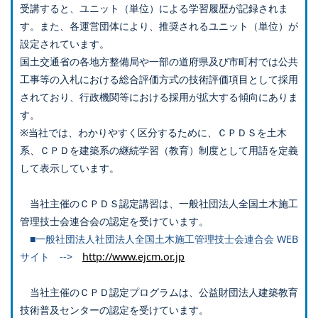
受講すると、ユニット（単位）による学習履歴が記録されま
す。また、各運営団体により、推奨されるユニット（単位）が
設定されています。
国土交通省の各地方整備局や一部の道府県及び市町村では公共
工事等の入札における総合評価方式の技術評価項目として採用
されており、行政機関等における採用が拡大する傾向にありま
す。
※当社では、わかりやすく区分するために、ＣＰＤＳを土木
系、ＣＰＤを建築系の継続学習（教育）制度として用語を定義
して表示しています。
当社主催のＣＰＤＳ認定講習は、一般社団法人全国土木施工
管理技士会連合会の認定を受けています。
■一般社団法人社団法人全国土木施工管理技士会連合会 WEB
サイト -->
http://www.ejcm.or.jp
当社主催のＣＰＤ認定プログラムは、公益財団法人建築教育
技術普及センターの認定を受けています。