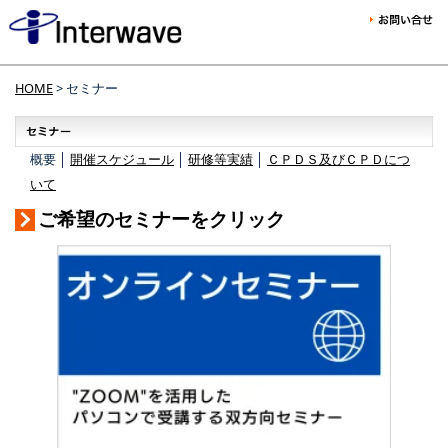
HOME
> セミナー
概要 │
開催スケジュール
│
研修等実績
│
ＣＰＤＳ及びＣＰＤにつ
いて
ご希望のセミナーをクリック