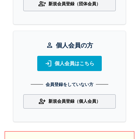
group_add
新規会員登録（団体会員）
person
個人会員の方
login
個人会員はこちら
会員登録をしていない方
person_add
新規会員登録（個人会員）