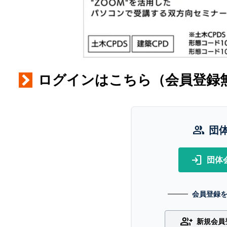
ログインはこちら（会員登録
group
団
login
団体
会員登録
group_add
新規会員