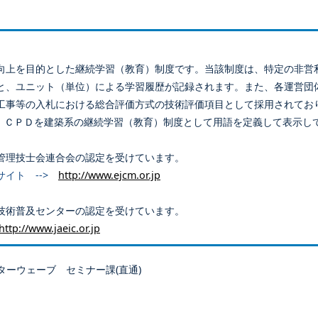
向上を目的とした継続学習（教育）制度です。当該制度は、特定の非営
と、ユニット（単位）による学習履歴が記録されます。また、各運営団
工事等の入札における総合評価方式の技術評価項目として採用されてお
、ＣＰＤを建築系の継続学習（教育）制度として用語を定義して表示し
管理技士会連合会の認定を受けています。
サイト -->
http://www.ejcm.or.jp
技術普及センターの認定を受けています。
http://www.jaeic.or.jp
ターウェーブ セミナー課(直通)