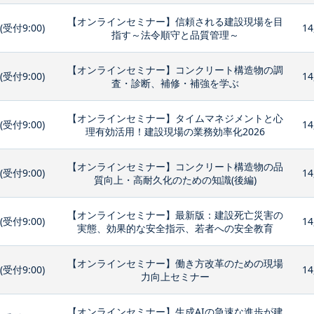
【オンラインセミナー】信頼される建設現場を目
0(受付9:00)
14
指す～法令順守と品質管理～
【オンラインセミナー】コンクリート構造物の調
0(受付9:00)
14
査・診断、補修・補強を学ぶ
【オンラインセミナー】タイムマネジメントと心
0(受付9:00)
14
理有効活用！建設現場の業務効率化2026
【オンラインセミナー】コンクリート構造物の品
0(受付9:00)
14
質向上・高耐久化のための知識(後編)
【オンラインセミナー】最新版：建設死亡災害の
0(受付9:00)
14
実態、効果的な安全指示、若者への安全教育
【オンラインセミナー】働き方改革のための現場
0(受付9:00)
14
力向上セミナー
【オンラインセミナー】生成AIの急速な進歩が建