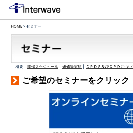
HOME
> セミナー
概要 │
開催スケジュール
│
研修等実績
│
ＣＰＤＳ及びＣＰＤについ
ご希望のセミナーをクリック