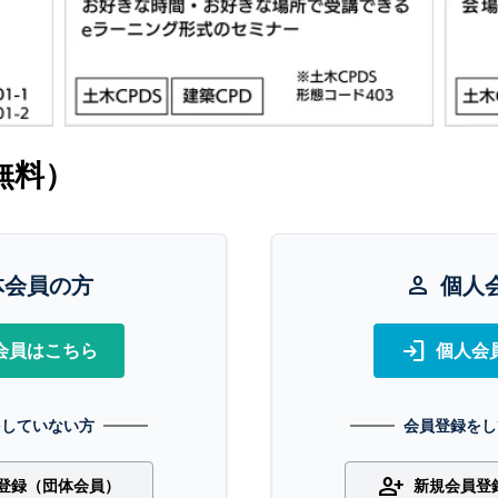
無料）
体会員の方
person
個人
login
会員はこちら
個人会
をしていない方
会員登録をし
person_add
登録（団体会員）
新規会員登