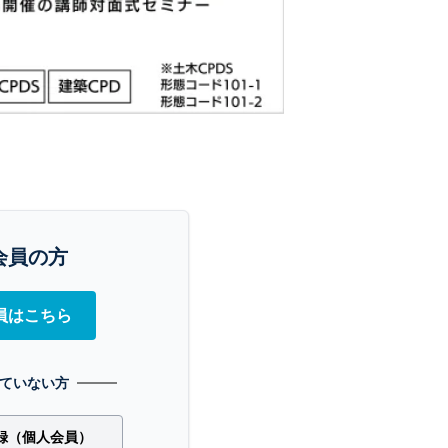
会員の方
員はこちら
ていない方
録（個人会員）