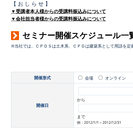
【 お し ら せ 】
▼受講者本人様からの受講料振込みについて
▼会社担当者様からの受講料振込みについて
セミナー開催スケジュール一
※当社では、ＣＰＤＳは土木系、ＣＰＤは建築系として用語を定
開催形式
会場
オンライン
から
開催日
まで
例：2012/1/1～2012/12/31