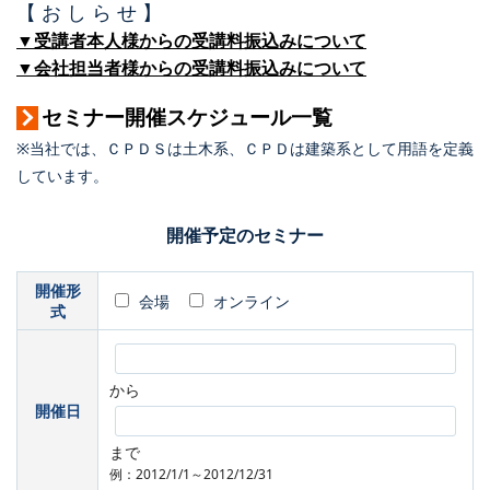
【 お し ら せ 】
▼受講者本人様からの受講料振込みについて
▼会社担当者様からの受講料振込みについて
セミナー開催スケジュール一覧
※当社では、ＣＰＤＳは土木系、ＣＰＤは建築系として用語を定義
しています。
開催予定のセミナー
開催形
会場
オンライン
式
から
開催日
まで
例：2012/1/1～2012/12/31