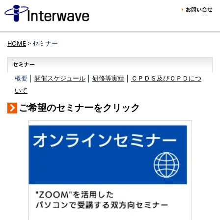
HOME
> セミナー
概要 │
開催スケジュール
│
研修等実績
│
ＣＰＤＳ及びＣＰＤにつ
いて
ご希望のセミナーをクリック