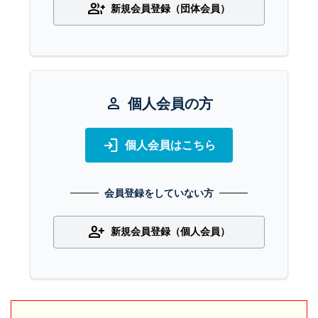
group_add
新規会員登録（団体会員）
person
個人会員の方
login
個人会員はこちら
会員登録をしていない方
person_add
新規会員登録（個人会員）