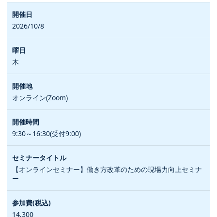
2026/10/8
木
オンライン(Zoom)
9:30～16:30(受付9:00)
【オンラインセミナー】働き方改革のための現場力向上セミナ
ー
14,300