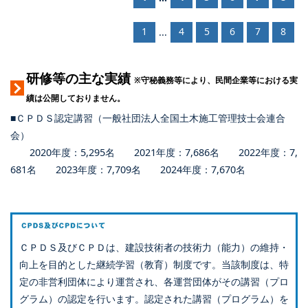
1
4
5
6
7
8
...
研修等の主な実績
※守秘義務等により、民間企業等における実
績は公開しておりません。
■ＣＰＤＳ認定講習（一般社団法人全国土木施工管理技士会連合
会）
2020年度：5,295名 2021年度：7,686名 2022年度：7,
681名 2023年度：7,709名 2024年度：7,670名
ＣＰＤＳ及びＣＰＤは、建設技術者の技術力（能力）の維持・
向上を目的とした継続学習（教育）制度です。当該制度は、特
定の非営利団体により運営され、各運営団体がその講習（プロ
グラム）の認定を行います。認定された講習（プログラム）を