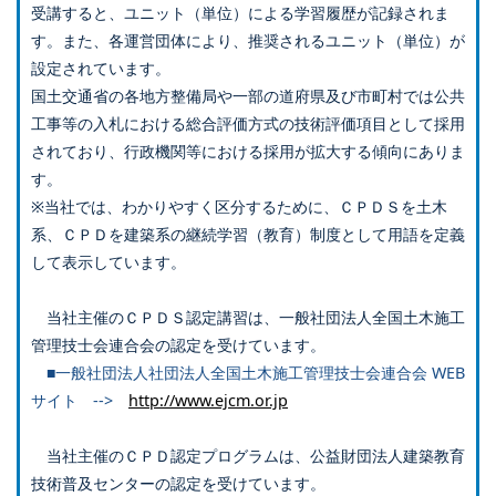
受講すると、ユニット（単位）による学習履歴が記録されま
す。また、各運営団体により、推奨されるユニット（単位）が
設定されています。
国土交通省の各地方整備局や一部の道府県及び市町村では公共
工事等の入札における総合評価方式の技術評価項目として採用
されており、行政機関等における採用が拡大する傾向にありま
す。
※当社では、わかりやすく区分するために、ＣＰＤＳを土木
系、ＣＰＤを建築系の継続学習（教育）制度として用語を定義
して表示しています。
当社主催のＣＰＤＳ認定講習は、一般社団法人全国土木施工
管理技士会連合会の認定を受けています。
■一般社団法人社団法人全国土木施工管理技士会連合会 WEB
サイト -->
http://www.ejcm.or.jp
当社主催のＣＰＤ認定プログラムは、公益財団法人建築教育
技術普及センターの認定を受けています。