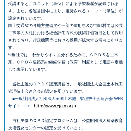
受講すると、ユニット（単位）による学習履歴が記録されま
す。また、各運営団体により、推奨されるユニット（単位）が
設定されています。
国土交通省の各地方整備局や一部の道府県及び市町村では公共
工事等の入札における総合評価方式の技術評価項目として採用
されており、行政機関等における採用が拡大する傾向にありま
す。
※当社では、わかりやすく区分するために、ＣＰＤＳを土木
系、ＣＰＤを建築系の継続学習（教育）制度として用語を定義
して表示しています。
当社主催のＣＰＤＳ認定講習は、一般社団法人全国土木施工
管理技士会連合会の認定を受けています。
■一般社団法人社団法人全国土木施工管理技士会連合会 WEB
サイト -->
http://www.ejcm.or.jp
当社主催のＣＰＤ認定プログラムは、公益財団法人建築教育
技術普及センターの認定を受けています。