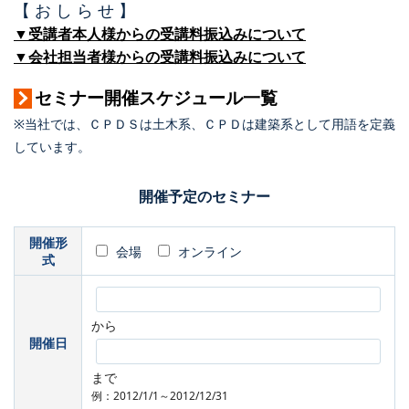
【 お し ら せ 】
▼受講者本人様からの受講料振込みについて
▼会社担当者様からの受講料振込みについて
セミナー開催スケジュール一覧
※当社では、ＣＰＤＳは土木系、ＣＰＤは建築系として用語を定義
しています。
開催予定のセミナー
開催形
会場
オンライン
式
から
開催日
まで
例：2012/1/1～2012/12/31