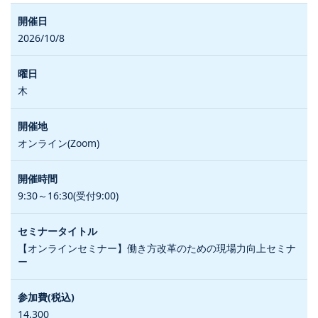
2026/10/8
木
オンライン(Zoom)
9:30～16:30(受付9:00)
【オンラインセミナー】働き方改革のための現場力向上セミナ
ー
14,300