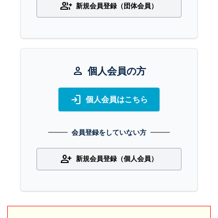
group_add
新規会員登録（団体会員）
person
個人会員の方
login
個人会員はこちら
会員登録をしていない方
person_add
新規会員登録（個人会員）