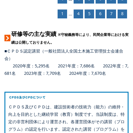
1
4
5
6
7
8
...
研修等の主な実績
※守秘義務等により、民間企業等における実
績は公開しておりません。
■ＣＰＤＳ認定講習（一般社団法人全国土木施工管理技士会連合
会）
2020年度：5,295名 2021年度：7,686名 2022年度：7,
681名 2023年度：7,709名 2024年度：7,670名
ＣＰＤＳ及びＣＰＤは、建設技術者の技術力（能力）の維持・
向上を目的とした継続学習（教育）制度です。当該制度は、特
定の非営利団体により運営され、各運営団体がその講習（プロ
グラム）の認定を行います。認定された講習（プログラム）を