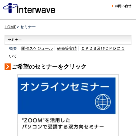
HOME
> セミナー
概要 │
開催スケジュール
│
研修等実績
│
ＣＰＤＳ及びＣＰＤにつ
いて
ご希望のセミナーをクリック