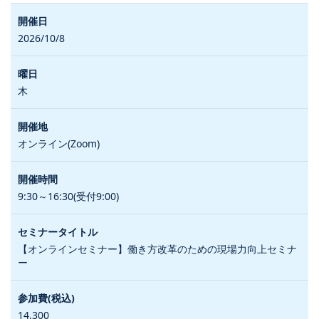
2026/10/8
木
オンライン(Zoom)
9:30～16:30(受付9:00)
【オンラインセミナー】働き方改革のための現場力向上セミナ
ー
14,300