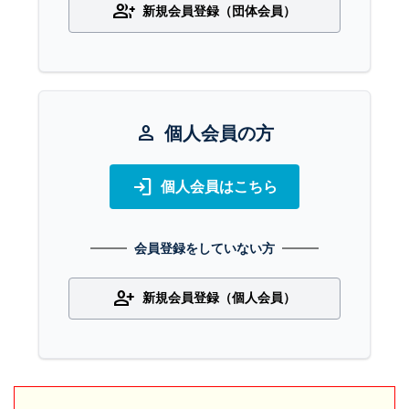
group_add
新規会員登録（団体会員）
person
個人会員の方
login
個人会員はこちら
会員登録をしていない方
person_add
新規会員登録（個人会員）