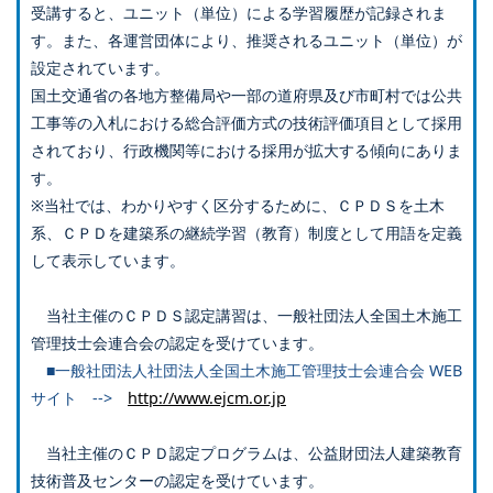
受講すると、ユニット（単位）による学習履歴が記録されま
す。また、各運営団体により、推奨されるユニット（単位）が
設定されています。
国土交通省の各地方整備局や一部の道府県及び市町村では公共
工事等の入札における総合評価方式の技術評価項目として採用
されており、行政機関等における採用が拡大する傾向にありま
す。
※当社では、わかりやすく区分するために、ＣＰＤＳを土木
系、ＣＰＤを建築系の継続学習（教育）制度として用語を定義
して表示しています。
当社主催のＣＰＤＳ認定講習は、一般社団法人全国土木施工
管理技士会連合会の認定を受けています。
■一般社団法人社団法人全国土木施工管理技士会連合会 WEB
サイト -->
http://www.ejcm.or.jp
当社主催のＣＰＤ認定プログラムは、公益財団法人建築教育
技術普及センターの認定を受けています。