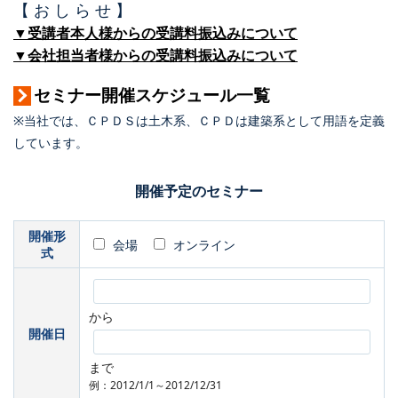
【 お し ら せ 】
▼受講者本人様からの受講料振込みについて
▼会社担当者様からの受講料振込みについて
セミナー開催スケジュール一覧
※当社では、ＣＰＤＳは土木系、ＣＰＤは建築系として用語を定義
しています。
開催予定のセミナー
開催形
会場
オンライン
式
から
開催日
まで
例：2012/1/1～2012/12/31