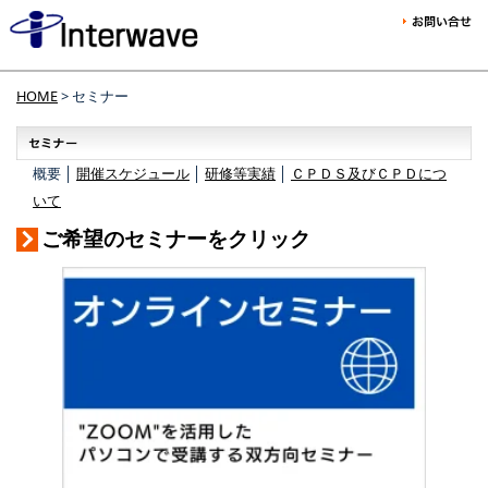
HOME
> セミナー
概要 │
開催スケジュール
│
研修等実績
│
ＣＰＤＳ及びＣＰＤにつ
いて
ご希望のセミナーをクリック