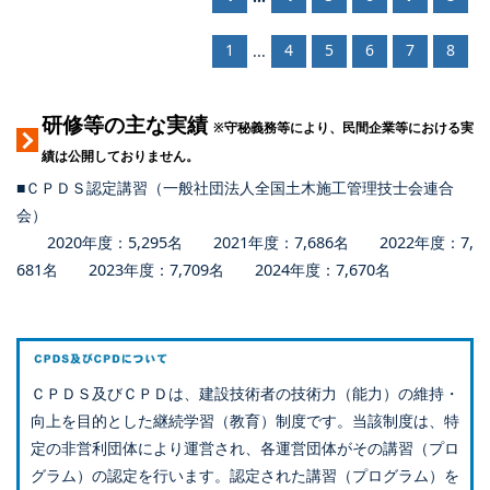
1
4
5
6
7
8
...
研修等の主な実績
※守秘義務等により、民間企業等における実
績は公開しておりません。
■ＣＰＤＳ認定講習（一般社団法人全国土木施工管理技士会連合
会）
2020年度：5,295名 2021年度：7,686名 2022年度：7,
681名 2023年度：7,709名 2024年度：7,670名
ＣＰＤＳ及びＣＰＤは、建設技術者の技術力（能力）の維持・
向上を目的とした継続学習（教育）制度です。当該制度は、特
定の非営利団体により運営され、各運営団体がその講習（プロ
グラム）の認定を行います。認定された講習（プログラム）を