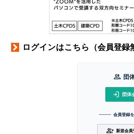
ログインはこちら（会員登録
group
団
login
団体
会員登録
group_add
新規会員