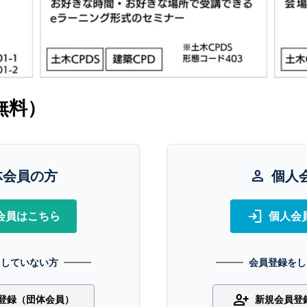
無料）
体会員の方
person
個人
login
会員はこちら
個人会
をしていない方
会員登録をし
person_add
登録（団体会員）
新規会員登