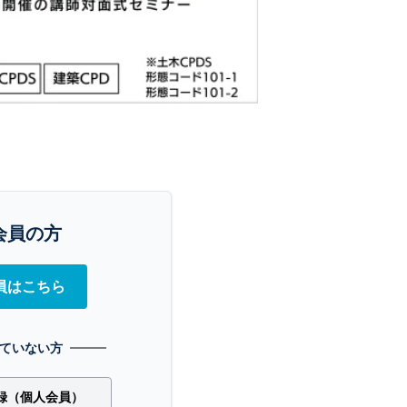
会員の方
員はこちら
ていない方
録（個人会員）