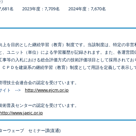
会）
681名 2023年度：7,709名 2024年度：7,670名
向上を目的とした継続学習（教育）制度です。当該制度は、特定の非営
と、ユニット（単位）による学習履歴が記録されます。また、各運営団
工事等の入札における総合評価方式の技術評価項目として採用されてお
、ＣＰＤを建築系の継続学習（教育）制度として用語を定義して表示し
管理技士会連合会の認定を受けています。
サイト -->
http://www.ejcm.or.jp
技術普及センターの認定を受けています。
http://www.jaeic.or.jp
ターウェーブ セミナー課(直通)