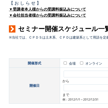
【 お し ら せ 】
▼受講者本人様からの受講料振込みについて
▼会社担当者様からの受講料振込みについて
セミナー開催スケジュール一
※当社では、ＣＰＤＳは土木系、ＣＰＤは建築系として用語を定
開催形式
会場
オンライン
から
開催日
まで
例：2012/1/1～2012/12/31