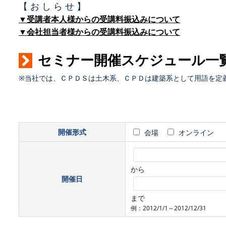
【 お し ら せ 】
▼受講者本人様からの受講料振込みについて
▼会社担当者様からの受講料振込みについて
セミナー開催スケジュール一
※当社では、ＣＰＤＳは土木系、ＣＰＤは建築系として用語を定
開催形式
会場
オンライン
から
開催日
まで
例：2012/1/1～2012/12/31