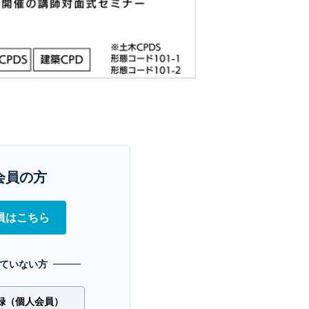
会員の方
員はこちら
ていない方
録（個人会員）