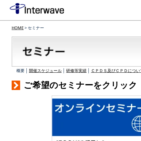
HOME
> セミナー
概要 │
開催スケジュール
│
研修等実績
│
ＣＰＤＳ及びＣＰＤについ
ご希望のセミナーをクリック