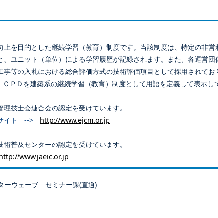
向上を目的とした継続学習（教育）制度です。当該制度は、特定の非営
と、ユニット（単位）による学習履歴が記録されます。また、各運営団
工事等の入札における総合評価方式の技術評価項目として採用されてお
、ＣＰＤを建築系の継続学習（教育）制度として用語を定義して表示し
管理技士会連合会の認定を受けています。
サイト -->
http://www.ejcm.or.jp
技術普及センターの認定を受けています。
http://www.jaeic.or.jp
ターウェーブ セミナー課(直通)