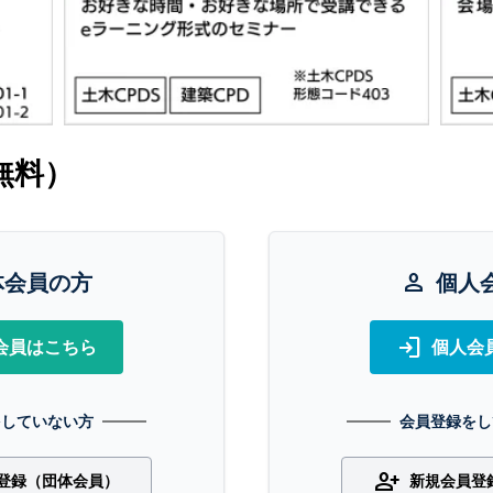
無料）
体会員の方
person
個人
login
会員はこちら
個人会
をしていない方
会員登録をし
person_add
登録（団体会員）
新規会員登