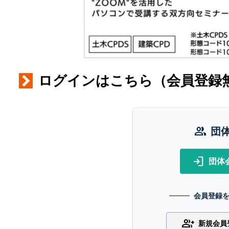
ログインはこちら（会員登録
group
団
login
団体
会員登録
group_add
新規会員