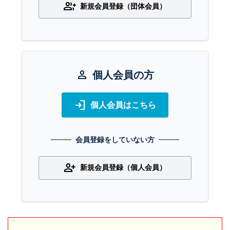
group_add
新規会員登録（団体会員）
person
個人会員の方
login
個人会員はこちら
会員登録をしていない方
person_add
新規会員登録（個人会員）