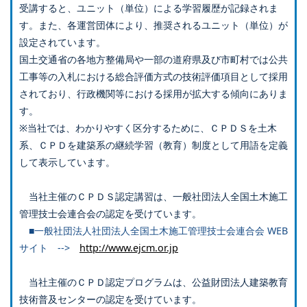
受講すると、ユニット（単位）による学習履歴が記録されま
す。また、各運営団体により、推奨されるユニット（単位）が
設定されています。
国土交通省の各地方整備局や一部の道府県及び市町村では公共
工事等の入札における総合評価方式の技術評価項目として採用
されており、行政機関等における採用が拡大する傾向にありま
す。
※当社では、わかりやすく区分するために、ＣＰＤＳを土木
系、ＣＰＤを建築系の継続学習（教育）制度として用語を定義
して表示しています。
当社主催のＣＰＤＳ認定講習は、一般社団法人全国土木施工
管理技士会連合会の認定を受けています。
■一般社団法人社団法人全国土木施工管理技士会連合会 WEB
サイト -->
http://www.ejcm.or.jp
当社主催のＣＰＤ認定プログラムは、公益財団法人建築教育
技術普及センターの認定を受けています。