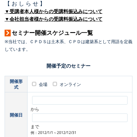
【 お し ら せ 】
▼受講者本人様からの受講料振込みについて
▼会社担当者様からの受講料振込みについて
セミナー開催スケジュール一覧
※当社では、ＣＰＤＳは土木系、ＣＰＤは建築系として用語を定義
しています。
開催予定のセミナー
開催形
会場
オンライン
式
から
開催日
まで
例：2012/1/1～2012/12/31