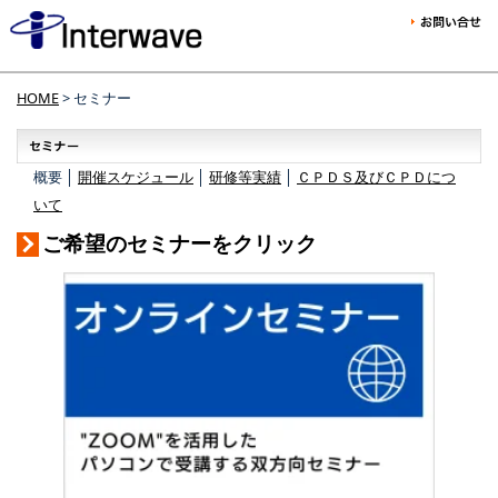
HOME
> セミナー
概要 │
開催スケジュール
│
研修等実績
│
ＣＰＤＳ及びＣＰＤにつ
いて
ご希望のセミナーをクリック