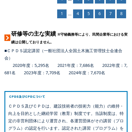
1
4
5
6
7
8
...
研修等の主な実績
※守秘義務等により、民間企業等における実
績は公開しておりません。
■ＣＰＤＳ認定講習（一般社団法人全国土木施工管理技士会連合
会）
2020年度：5,295名 2021年度：7,686名 2022年度：7,
681名 2023年度：7,709名 2024年度：7,670名
ＣＰＤＳ及びＣＰＤは、建設技術者の技術力（能力）の維持・
向上を目的とした継続学習（教育）制度です。当該制度は、特
定の非営利団体により運営され、各運営団体がその講習（プロ
グラム）の認定を行います。認定された講習（プログラム）を