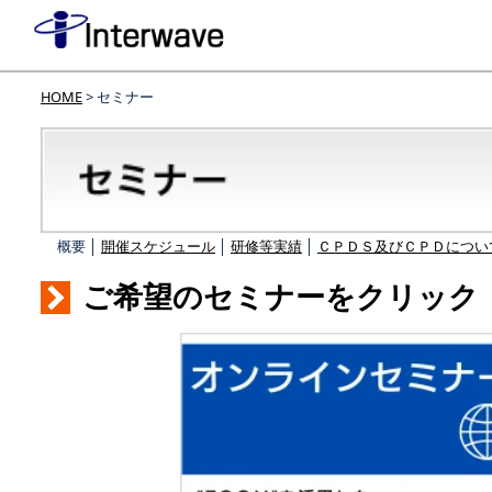
HOME
> セミナー
概要 │
開催スケジュール
│
研修等実績
│
ＣＰＤＳ及びＣＰＤについ
ご希望のセミナーをクリック