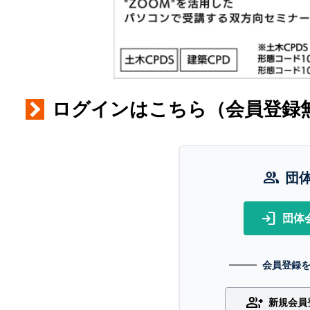
ログインはこちら（会員登録
group
団
login
団体
会員登録
group_add
新規会員