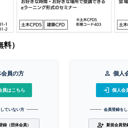
無料）
体会員の方
person
個人
login
会員はこちら
個人会
をしていない方
会員登録をし
person_add
登録（団体会員）
新規会員登