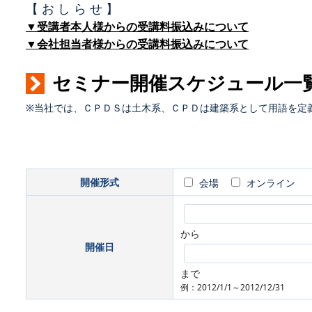
【 お し ら せ 】
▼受講者本人様からの受講料振込みについて
▼会社担当者様からの受講料振込みについて
セミナー開催スケジュール一
※当社では、ＣＰＤＳは土木系、ＣＰＤは建築系として用語を定
開催形式
会場
オンライン
から
開催日
まで
例：2012/1/1～2012/12/31