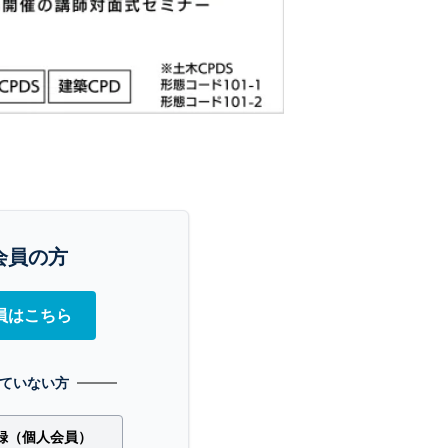
会員の方
員はこちら
ていない方
録（個人会員）