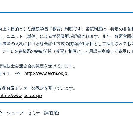
向上を目的とした継続学習（教育）制度です。当該制度は、特定の非営
と、ユニット（単位）による学習履歴が記録されます。また、各運営団
工事等の入札における総合評価方式の技術評価項目として採用されてお
、ＣＰＤを建築系の継続学習（教育）制度として用語を定義して表示し
管理技士会連合会の認定を受けています。
サイト -->
http://www.ejcm.or.jp
技術普及センターの認定を受けています。
http://www.jaeic.or.jp
ターウェーブ セミナー課(直通)