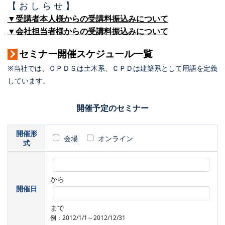
【 お し ら せ 】
▼受講者本人様からの受講料振込みについて
▼会社担当者様からの受講料振込みについて
セミナー開催スケジュール一覧
※当社では、ＣＰＤＳは土木系、ＣＰＤは建築系として用語を定義
しています。
開催予定のセミナー
開催形
会場
オンライン
式
から
開催日
まで
例：2012/1/1～2012/12/31