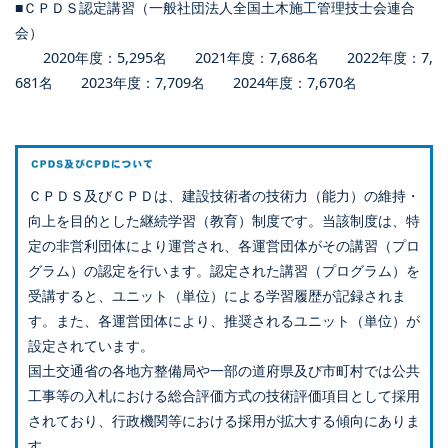
■ＣＰＤＳ認定講習（一般社団法人全国土木施工管理技士会連合
会）
2020年度：5,295名 2021年度：7,686名 2022年度：7,
681名 2023年度：7,709名 2024年度：7,670名
ＣＰＤＳ及びＣＰＤは、建設技術者の技術力（能力）の維持・
向上を目的とした継続学習（教育）制度です。当該制度は、特
定の非営利団体により運営され、各運営団体がその講習（プロ
グラム）の認定を行います。認定された講習（プログラム）を
受講すると、ユニット（単位）による学習履歴が記録されま
す。また、各運営団体により、推奨されるユニット（単位）が
設定されています。
国土交通省の各地方整備局や一部の道府県及び市町村では公共
工事等の入札における総合評価方式の技術評価項目として採用
されており、行政機関等における採用が拡大する傾向にありま
す。