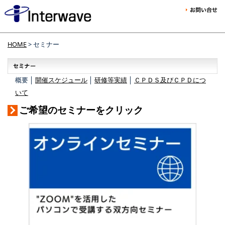
HOME
> セミナー
概要 │
開催スケジュール
│
研修等実績
│
ＣＰＤＳ及びＣＰＤにつ
いて
ご希望のセミナーをクリック