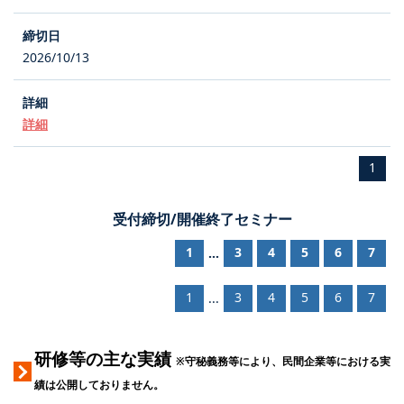
2026/10/13
詳細
1
受付締切/開催終了セミナー
1
3
4
5
6
7
...
1
3
4
5
6
7
...
研修等の主な実績
※守秘義務等により、民間企業等における実
績は公開しておりません。