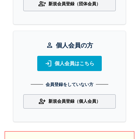
group_add
新規会員登録（団体会員）
person
個人会員の方
login
個人会員はこちら
会員登録をしていない方
person_add
新規会員登録（個人会員）