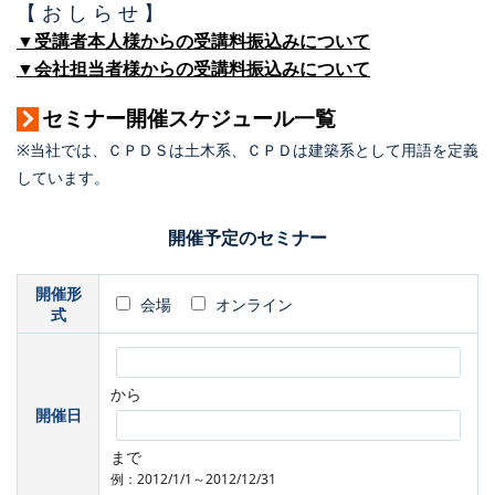
【 お し ら せ 】
▼受講者本人様からの受講料振込みについて
▼会社担当者様からの受講料振込みについて
セミナー開催スケジュール一覧
※当社では、ＣＰＤＳは土木系、ＣＰＤは建築系として用語を定義
しています。
開催予定のセミナー
開催形
会場
オンライン
式
から
開催日
まで
例：2012/1/1～2012/12/31