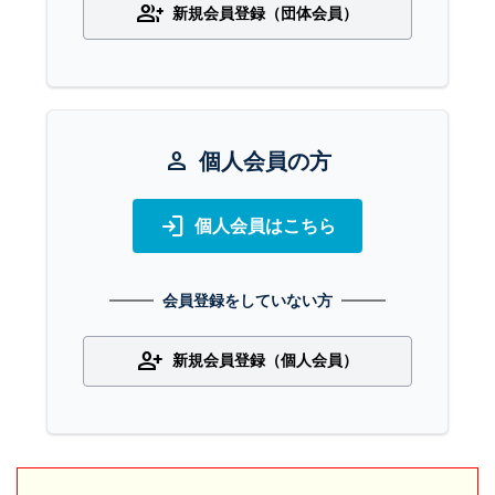
group_add
新規会員登録（団体会員）
person
個人会員の方
login
個人会員はこちら
会員登録をしていない方
person_add
新規会員登録（個人会員）