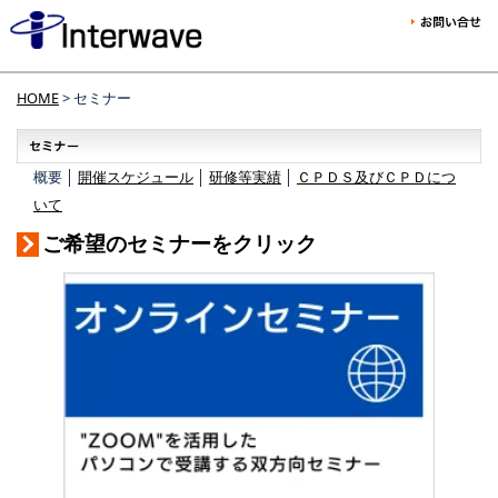
HOME
> セミナー
概要 │
開催スケジュール
│
研修等実績
│
ＣＰＤＳ及びＣＰＤにつ
いて
ご希望のセミナーをクリック