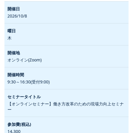
2026/10/8
木
オンライン(Zoom)
9:30～16:30(受付9:00)
【オンラインセミナー】働き方改革のための現場力向上セミナ
ー
14,300