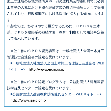
国土交通省の各地方整備局や一部の道府県及び市町村では公共
工事等の入札における総合評価方式の技術評価項目として採用
されており、行政機関等における採用が拡大する傾向にありま
す。
※当社では、わかりやすく区分するために、ＣＰＤＳを土木
系、ＣＰＤを建築系の継続学習（教育）制度として用語を定義
して表示しています。
当社主催のＣＰＤＳ認定講習は、一般社団法人全国土木施工
管理技士会連合会の認定を受けています。
■一般社団法人社団法人全国土木施工管理技士会連合会 WEB
サイト -->
http://www.ejcm.or.jp
当社主催のＣＰＤ認定プログラムは、公益財団法人建築教育
技術普及センターの認定を受けています。
■公益財団法人建築教育技術普及センター WEBサイト -->
http://www.jaeic.or.jp