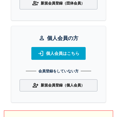
group_add
新規会員登録（団体会員）
person
個人会員の方
login
個人会員はこちら
会員登録をしていない方
person_add
新規会員登録（個人会員）