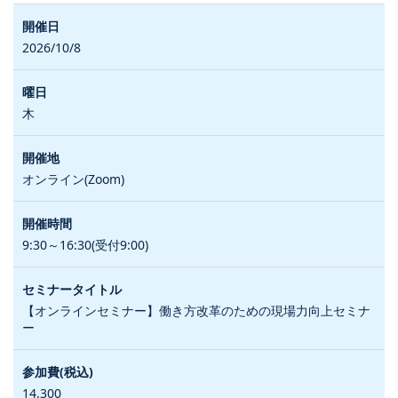
2026/10/8
木
オンライン(Zoom)
9:30～16:30(受付9:00)
【オンラインセミナー】働き方改革のための現場力向上セミナ
ー
14,300