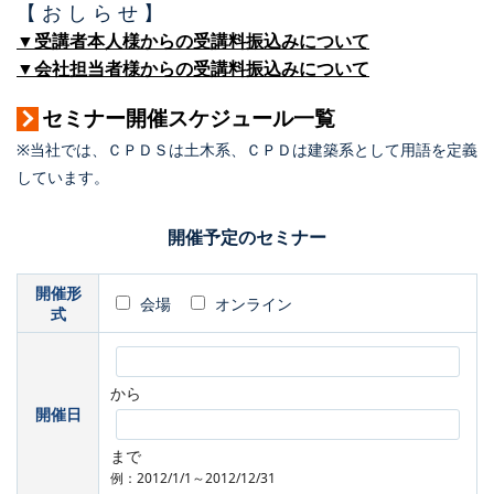
【 お し ら せ 】
▼受講者本人様からの受講料振込みについて
▼会社担当者様からの受講料振込みについて
セミナー開催スケジュール一覧
※当社では、ＣＰＤＳは土木系、ＣＰＤは建築系として用語を定義
しています。
開催予定のセミナー
開催形
会場
オンライン
式
から
開催日
まで
例：2012/1/1～2012/12/31