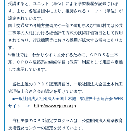
受講すると、ユニット（単位）による学習履歴が記録されま
す。また、各運営団体により、推奨されるユニット（単位）が
設定されています。
国土交通省の各地方整備局や一部の道府県及び市町村では公共
工事等の入札における総合評価方式の技術評価項目として採用
されており、行政機関等における採用が拡大する傾向にありま
す。
※当社では、わかりやすく区分するために、ＣＰＤＳを土木
系、ＣＰＤを建築系の継続学習（教育）制度として用語を定義
して表示しています。
当社主催のＣＰＤＳ認定講習は、一般社団法人全国土木施工
管理技士会連合会の認定を受けています。
■一般社団法人社団法人全国土木施工管理技士会連合会 WEB
サイト -->
http://www.ejcm.or.jp
当社主催のＣＰＤ認定プログラムは、公益財団法人建築教育
技術普及センターの認定を受けています。