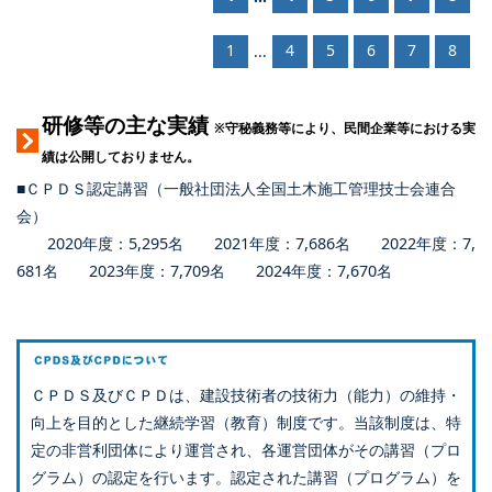
1
4
5
6
7
8
...
研修等の主な実績
※守秘義務等により、民間企業等における実
績は公開しておりません。
■ＣＰＤＳ認定講習（一般社団法人全国土木施工管理技士会連合
会）
2020年度：5,295名 2021年度：7,686名 2022年度：7,
681名 2023年度：7,709名 2024年度：7,670名
ＣＰＤＳ及びＣＰＤは、建設技術者の技術力（能力）の維持・
向上を目的とした継続学習（教育）制度です。当該制度は、特
定の非営利団体により運営され、各運営団体がその講習（プロ
グラム）の認定を行います。認定された講習（プログラム）を