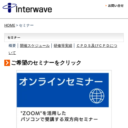
HOME
> セミナー
概要 │
開催スケジュール
│
研修等実績
│
ＣＰＤＳ及びＣＰＤにつ
いて
ご希望のセミナーをクリック