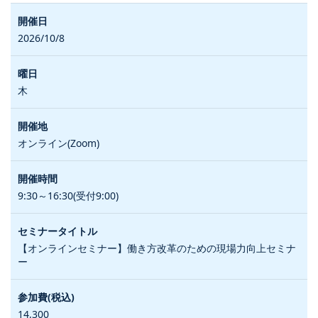
2026/10/8
木
オンライン(Zoom)
9:30～16:30(受付9:00)
【オンラインセミナー】働き方改革のための現場力向上セミナ
ー
14,300