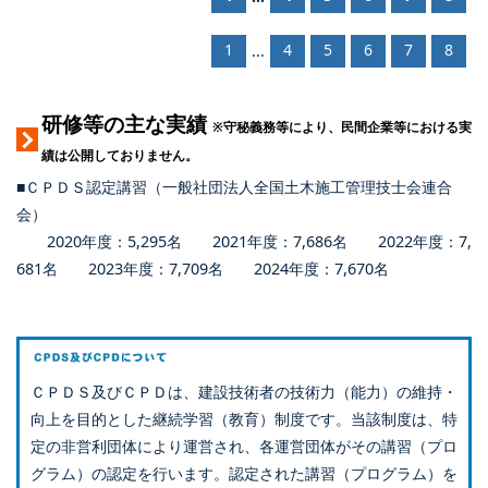
1
4
5
6
7
8
...
研修等の主な実績
※守秘義務等により、民間企業等における実
績は公開しておりません。
■ＣＰＤＳ認定講習（一般社団法人全国土木施工管理技士会連合
会）
2020年度：5,295名 2021年度：7,686名 2022年度：7,
681名 2023年度：7,709名 2024年度：7,670名
ＣＰＤＳ及びＣＰＤは、建設技術者の技術力（能力）の維持・
向上を目的とした継続学習（教育）制度です。当該制度は、特
定の非営利団体により運営され、各運営団体がその講習（プロ
グラム）の認定を行います。認定された講習（プログラム）を