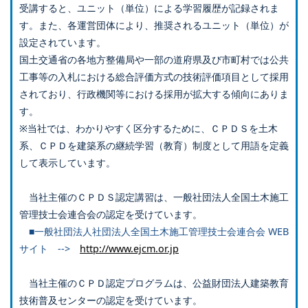
受講すると、ユニット（単位）による学習履歴が記録されま
す。また、各運営団体により、推奨されるユニット（単位）が
設定されています。
国土交通省の各地方整備局や一部の道府県及び市町村では公共
工事等の入札における総合評価方式の技術評価項目として採用
されており、行政機関等における採用が拡大する傾向にありま
す。
※当社では、わかりやすく区分するために、ＣＰＤＳを土木
系、ＣＰＤを建築系の継続学習（教育）制度として用語を定義
して表示しています。
当社主催のＣＰＤＳ認定講習は、一般社団法人全国土木施工
管理技士会連合会の認定を受けています。
■一般社団法人社団法人全国土木施工管理技士会連合会 WEB
サイト -->
http://www.ejcm.or.jp
当社主催のＣＰＤ認定プログラムは、公益財団法人建築教育
技術普及センターの認定を受けています。