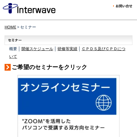
HOME
> セミナー
概要 │
開催スケジュール
│
研修等実績
│
ＣＰＤＳ及びＣＰＤにつ
いて
ご希望のセミナーをクリック