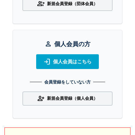
group_add
新規会員登録（団体会員）
person
個人会員の方
login
個人会員はこちら
会員登録をしていない方
person_add
新規会員登録（個人会員）