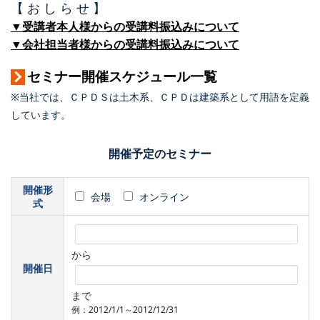
【 お し ら せ 】
▼受講者本人様からの受講料振込みについて
▼会社担当者様からの受講料振込みについて
セミナー開催スケジュール一覧
※当社では、ＣＰＤＳは土木系、ＣＰＤは建築系として用語を定義
しています。
開催予定のセミナー
開催形
会場
オンライン
式
から
開催日
まで
例：2012/1/1～2012/12/31