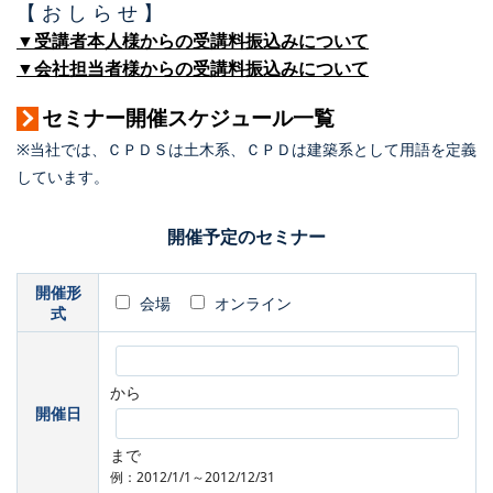
【 お し ら せ 】
▼受講者本人様からの受講料振込みについて
▼会社担当者様からの受講料振込みについて
セミナー開催スケジュール一覧
※当社では、ＣＰＤＳは土木系、ＣＰＤは建築系として用語を定義
しています。
開催予定のセミナー
開催形
会場
オンライン
式
から
開催日
まで
例：2012/1/1～2012/12/31