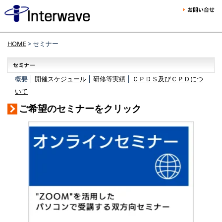
HOME
> セミナー
概要 │
開催スケジュール
│
研修等実績
│
ＣＰＤＳ及びＣＰＤにつ
いて
ご希望のセミナーをクリック