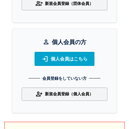
group_add
新規会員登録（団体会員）
person
個人会員の方
login
個人会員はこちら
会員登録をしていない方
person_add
新規会員登録（個人会員）