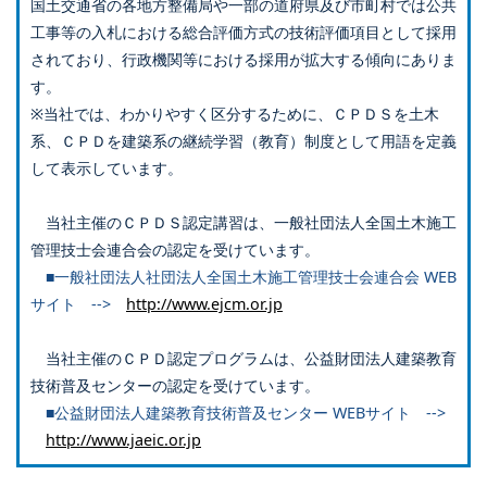
国土交通省の各地方整備局や一部の道府県及び市町村では公共
工事等の入札における総合評価方式の技術評価項目として採用
されており、行政機関等における採用が拡大する傾向にありま
す。
※当社では、わかりやすく区分するために、ＣＰＤＳを土木
系、ＣＰＤを建築系の継続学習（教育）制度として用語を定義
して表示しています。
当社主催のＣＰＤＳ認定講習は、一般社団法人全国土木施工
管理技士会連合会の認定を受けています。
■一般社団法人社団法人全国土木施工管理技士会連合会 WEB
サイト -->
http://www.ejcm.or.jp
当社主催のＣＰＤ認定プログラムは、公益財団法人建築教育
技術普及センターの認定を受けています。
■公益財団法人建築教育技術普及センター WEBサイト -->
http://www.jaeic.or.jp