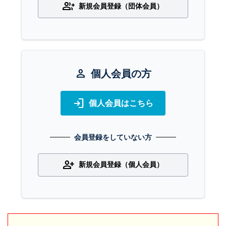
group_add
新規会員登録（団体会員）
person
個人会員の方
login
個人会員はこちら
会員登録をしていない方
person_add
新規会員登録（個人会員）