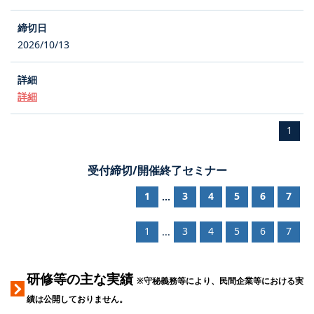
2026/10/13
詳細
1
受付締切/開催終了セミナー
1
3
4
5
6
7
...
1
3
4
5
6
7
...
研修等の主な実績
※守秘義務等により、民間企業等における実
績は公開しておりません。