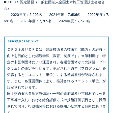
■ＣＰＤＳ認定講習（一般社団法人全国土木施工管理技士会連合
会）
2020年度：5,295名 2021年度：7,686名 2022年度：7,
681名 2023年度：7,709名 2024年度：7,670名
ＣＰＤＳ及びＣＰＤは、建設技術者の技術力（能力）の維持・
向上を目的とした継続学習（教育）制度です。当該制度は、特
定の非営利団体により運営され、各運営団体がその講習（プロ
グラム）の認定を行います。認定された講習（プログラム）を
受講すると、ユニット（単位）による学習履歴が記録されま
す。また、各運営団体により、推奨されるユニット（単位）が
設定されています。
国土交通省の各地方整備局や一部の道府県及び市町村では公共
工事等の入札における総合評価方式の技術評価項目として採用
されており、行政機関等における採用が拡大する傾向にありま
す。