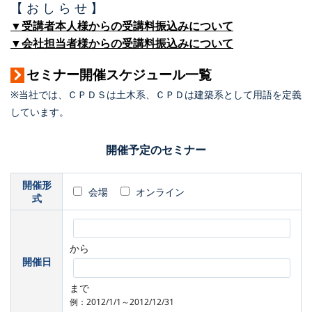
【 お し ら せ 】
▼受講者本人様からの受講料振込みについて
▼会社担当者様からの受講料振込みについて
セミナー開催スケジュール一覧
※当社では、ＣＰＤＳは土木系、ＣＰＤは建築系として用語を定義
しています。
開催予定のセミナー
開催形
会場
オンライン
式
から
開催日
まで
例：2012/1/1～2012/12/31