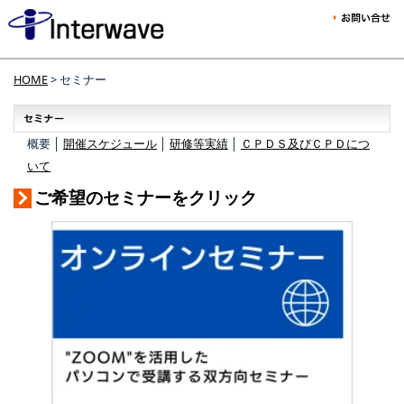
HOME
> セミナー
概要 │
開催スケジュール
│
研修等実績
│
ＣＰＤＳ及びＣＰＤにつ
いて
ご希望のセミナーをクリック