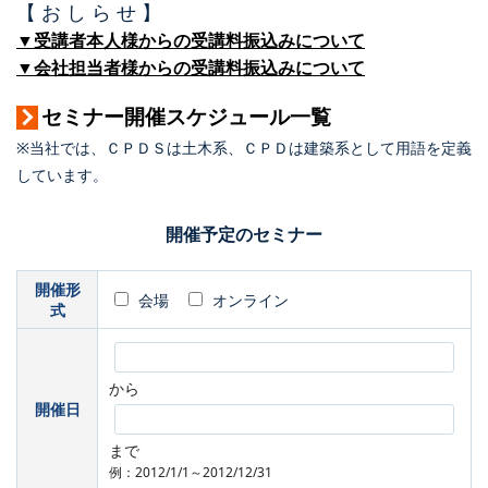
【 お し ら せ 】
▼受講者本人様からの受講料振込みについて
▼会社担当者様からの受講料振込みについて
セミナー開催スケジュール一覧
※当社では、ＣＰＤＳは土木系、ＣＰＤは建築系として用語を定義
しています。
開催予定のセミナー
開催形
会場
オンライン
式
から
開催日
まで
例：2012/1/1～2012/12/31