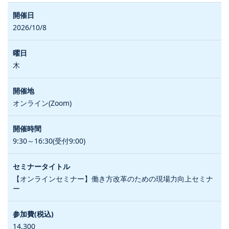
2026/10/8
木
オンライン(Zoom)
9:30～16:30(受付9:00)
【オンラインセミナー】働き方改革のための現場力向上セミナ
ー
14,300