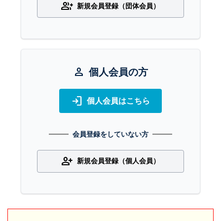
group_add
新規会員登録（団体会員）
person
個人会員の方
login
個人会員はこちら
会員登録をしていない方
person_add
新規会員登録（個人会員）