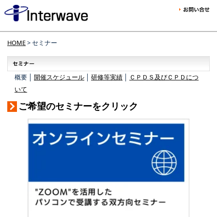
HOME
> セミナー
概要 │
開催スケジュール
│
研修等実績
│
ＣＰＤＳ及びＣＰＤにつ
いて
ご希望のセミナーをクリック