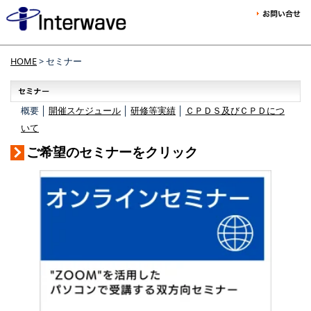
HOME
> セミナー
概要 │
開催スケジュール
│
研修等実績
│
ＣＰＤＳ及びＣＰＤにつ
いて
ご希望のセミナーをクリック