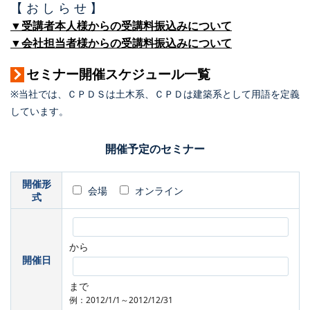
【 お し ら せ 】
▼受講者本人様からの受講料振込みについて
▼会社担当者様からの受講料振込みについて
セミナー開催スケジュール一覧
※当社では、ＣＰＤＳは土木系、ＣＰＤは建築系として用語を定義
しています。
開催予定のセミナー
開催形
会場
オンライン
式
から
開催日
まで
例：2012/1/1～2012/12/31