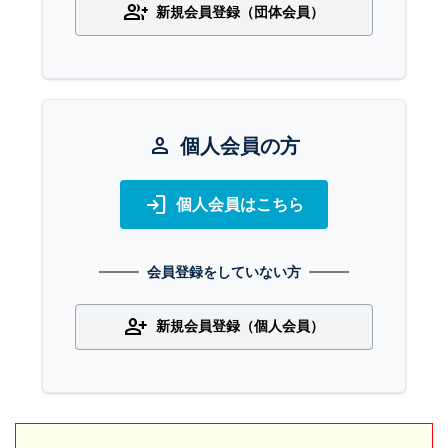
group_add
新規会員登録（団体会員）
person
個人会員の方
login
個人会員はこちら
会員登録をしていない方
person_add
新規会員登録（個人会員）