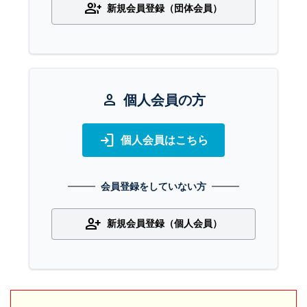
group_add
新規会員登録（団体会員）
person
個人会員の方
login
個人会員はこちら
会員登録をしていない方
person_add
新規会員登録（個人会員）