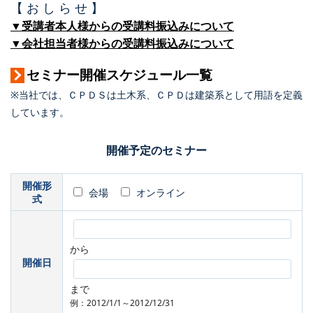
【 お し ら せ 】
▼受講者本人様からの受講料振込みについて
▼会社担当者様からの受講料振込みについて
セミナー開催スケジュール一覧
※当社では、ＣＰＤＳは土木系、ＣＰＤは建築系として用語を定義
しています。
開催予定のセミナー
開催形
会場
オンライン
式
から
開催日
まで
例：2012/1/1～2012/12/31