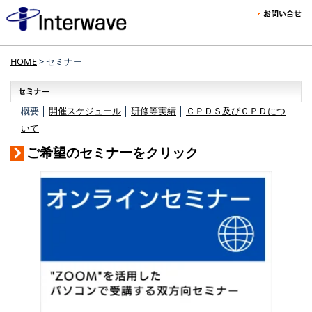
HOME
> セミナー
概要 │
開催スケジュール
│
研修等実績
│
ＣＰＤＳ及びＣＰＤにつ
いて
ご希望のセミナーをクリック