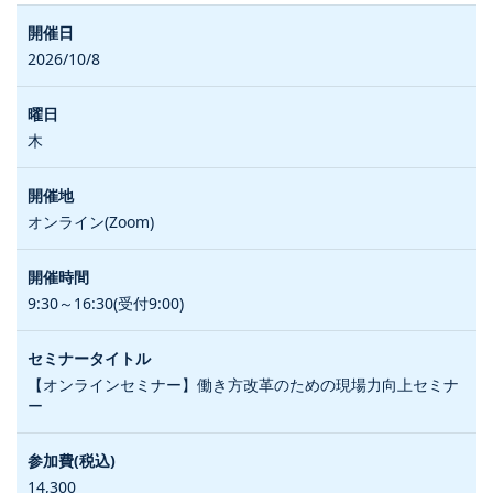
2026/10/8
木
オンライン(Zoom)
9:30～16:30(受付9:00)
【オンラインセミナー】働き方改革のための現場力向上セミナ
ー
14,300