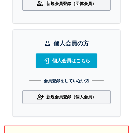
group_add
新規会員登録（団体会員）
person
個人会員の方
login
個人会員はこちら
会員登録をしていない方
person_add
新規会員登録（個人会員）