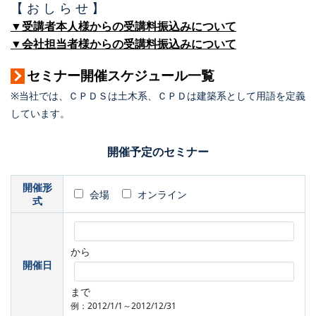
【 お し ら せ 】
▼受講者本人様からの受講料振込みについて
▼会社担当者様からの受講料振込みについて
セミナー開催スケジュール一覧
※当社では、ＣＰＤＳは土木系、ＣＰＤは建築系として用語を定義
しています。
開催予定のセミナー
開催形
会場
オンライン
式
から
開催日
まで
例：2012/1/1～2012/12/31