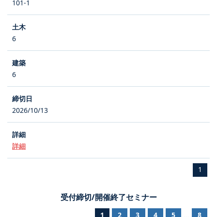
101-1
6
6
2026/10/13
詳細
1
受付締切/開催終了セミナー
1
2
3
4
5
8
...