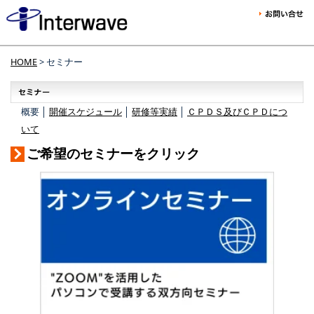
HOME
> セミナー
概要 │
開催スケジュール
│
研修等実績
│
ＣＰＤＳ及びＣＰＤにつ
いて
ご希望のセミナーをクリック