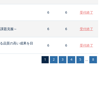
6
6
受付終了
と課題克服～
6
6
受付終了
る品質の高い成果を目
6
6
受付終了
1
2
3
4
5
8
...