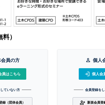
無料）
体会員の方
person
個人
login
会員はこちら
個人会
をしていない方
会員登録をし
person_add
登録（団体会員）
新規会員登