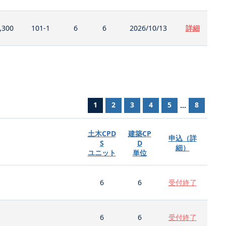
,300
101-1
6
6
2026/10/13
詳細
1
2
3
4
5
8
...
土木CPD
建築CP
申込（詳
S
D
細）
ユニット
単位
6
6
受付終了
6
6
受付終了