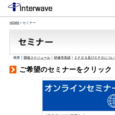
HOME
> セミナー
概要 │
開催スケジュール
│
研修等実績
│
ＣＰＤＳ及びＣＰＤについ
ご希望のセミナーをクリック