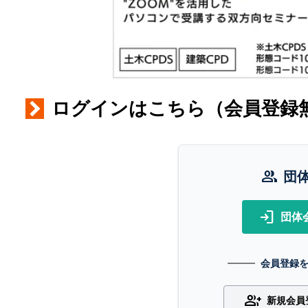
ログインはこちら（会員登録
group
団
login
団体
会員登録
group_add
新規会員