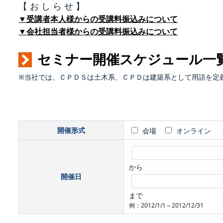
【 お し ら せ 】
▼受講者本人様からの受講料振込みについて
▼会社担当者様からの受講料振込みについて
セミナー開催スケジュール一
※当社では、ＣＰＤＳは土木系、ＣＰＤは建築系として用語を定
開催形式
会場
オンライン
から
開催日
まで
例：2012/1/1～2012/12/31