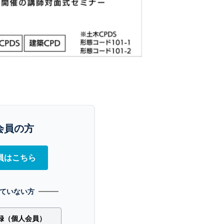
会員の方
員はこちら
ていない方
録（個人会員）