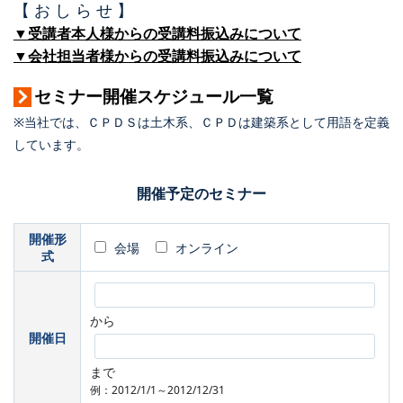
【 お し ら せ 】
▼受講者本人様からの受講料振込みについて
▼会社担当者様からの受講料振込みについて
セミナー開催スケジュール一覧
※当社では、ＣＰＤＳは土木系、ＣＰＤは建築系として用語を定義
しています。
開催予定のセミナー
開催形
会場
オンライン
式
から
開催日
まで
例：2012/1/1～2012/12/31