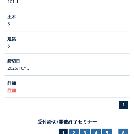
101-1
6
6
2026/10/13
詳細
1
受付締切/開催終了セミナー
1
2
3
4
5
8
...