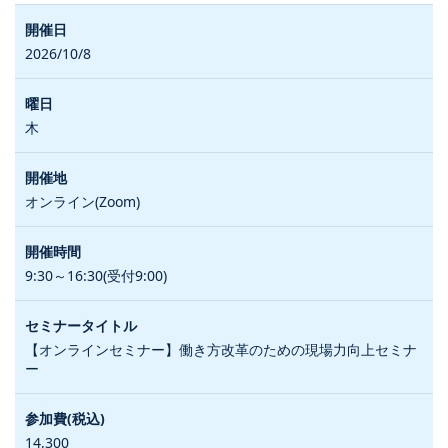
2026/10/8
木
オンライン(Zoom)
9:30～16:30(受付9:00)
【オンラインセミナー】働き方改革のための現場力向上セミナ
ー
14,300