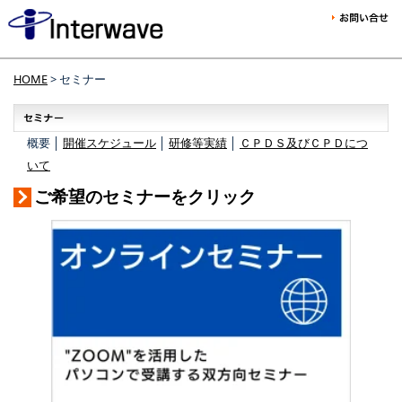
HOME
> セミナー
概要 │
開催スケジュール
│
研修等実績
│
ＣＰＤＳ及びＣＰＤにつ
いて
ご希望のセミナーをクリック