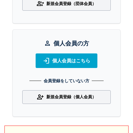
group_add
新規会員登録（団体会員）
person
個人会員の方
login
個人会員はこちら
会員登録をしていない方
person_add
新規会員登録（個人会員）