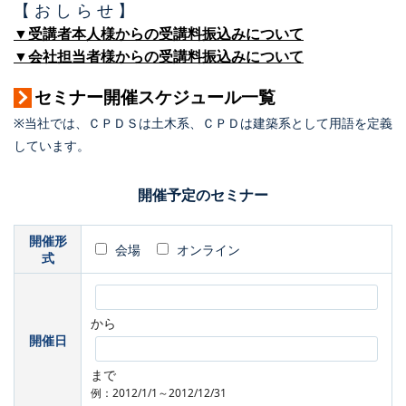
【 お し ら せ 】
▼受講者本人様からの受講料振込みについて
▼会社担当者様からの受講料振込みについて
セミナー開催スケジュール一覧
※当社では、ＣＰＤＳは土木系、ＣＰＤは建築系として用語を定義
しています。
開催予定のセミナー
開催形
会場
オンライン
式
から
開催日
まで
例：2012/1/1～2012/12/31