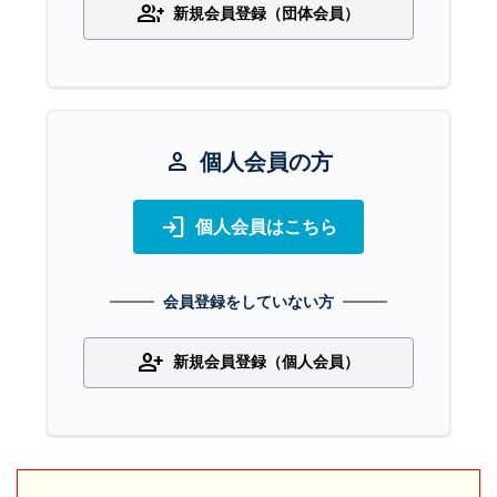
group_add
新規会員登録（団体会員）
person
個人会員の方
login
個人会員はこちら
会員登録をしていない方
person_add
新規会員登録（個人会員）