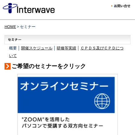
HOME
> セミナー
概要 │
開催スケジュール
│
研修等実績
│
ＣＰＤＳ及びＣＰＤにつ
いて
ご希望のセミナーをクリック