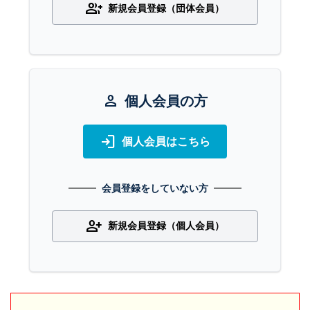
group_add
新規会員登録（団体会員）
person
個人会員の方
login
個人会員はこちら
会員登録をしていない方
person_add
新規会員登録（個人会員）