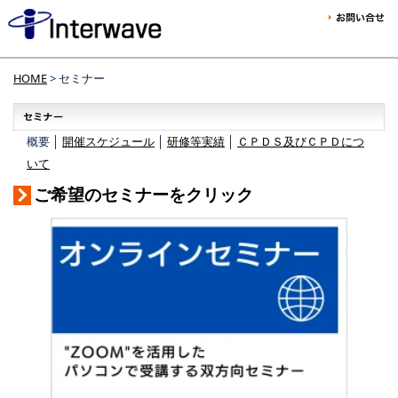
HOME
> セミナー
概要 │
開催スケジュール
│
研修等実績
│
ＣＰＤＳ及びＣＰＤにつ
いて
ご希望のセミナーをクリック