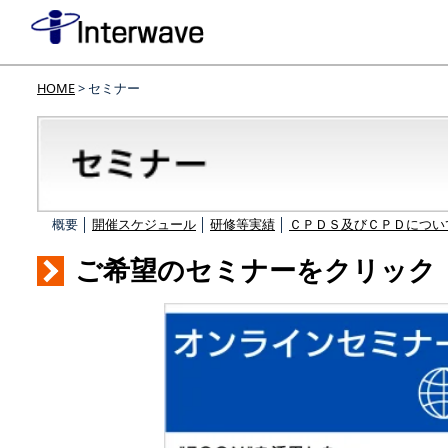
HOME
> セミナー
概要 │
開催スケジュール
│
研修等実績
│
ＣＰＤＳ及びＣＰＤについ
ご希望のセミナーをクリック