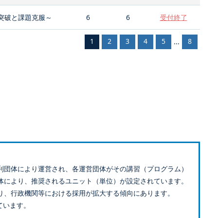
突破と課題克服～
6
6
受付終了
1
2
3
4
5
8
...
利団体により運営され、各運営団体がその講習（プログラム）
体により、推奨されるユニット（単位）が設定されています。
り、行政機関等における採用が拡大する傾向にあります。
ています。