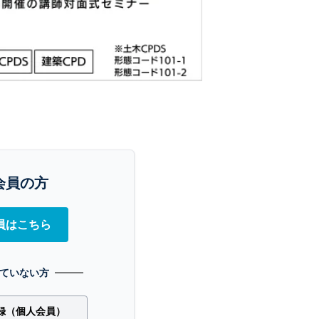
会員の方
員はこちら
ていない方
録（個人会員）