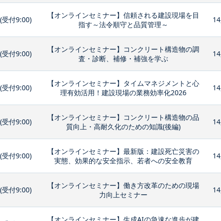
【オンラインセミナー】信頼される建設現場を目
0(受付9:00)
14
指す～法令順守と品質管理～
【オンラインセミナー】コンクリート構造物の調
0(受付9:00)
14
査・診断、補修・補強を学ぶ
【オンラインセミナー】タイムマネジメントと心
0(受付9:00)
14
理有効活用！建設現場の業務効率化2026
【オンラインセミナー】コンクリート構造物の品
0(受付9:00)
14
質向上・高耐久化のための知識(後編)
【オンラインセミナー】最新版：建設死亡災害の
0(受付9:00)
14
実態、効果的な安全指示、若者への安全教育
【オンラインセミナー】働き方改革のための現場
0(受付9:00)
14
力向上セミナー
【オンラインセミナー】生成AIの急速な進歩が建