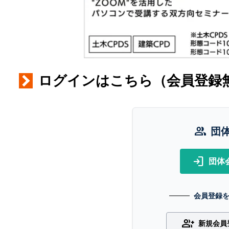
ログインはこちら（会員登録
group
団
login
団体
会員登録
group_add
新規会員