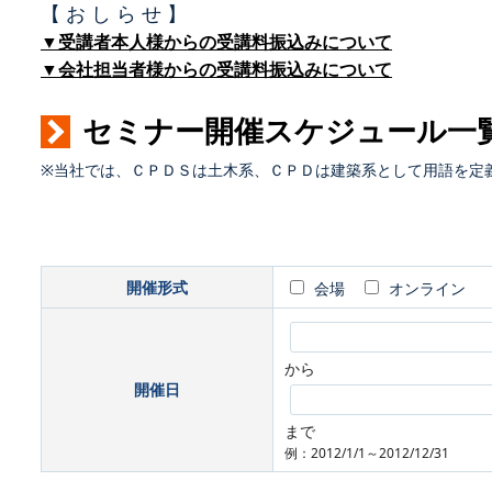
【 お し ら せ 】
▼受講者本人様からの受講料振込みについて
▼会社担当者様からの受講料振込みについて
セミナー開催スケジュール一
※当社では、ＣＰＤＳは土木系、ＣＰＤは建築系として用語を定
開催形式
会場
オンライン
から
開催日
まで
例：2012/1/1～2012/12/31