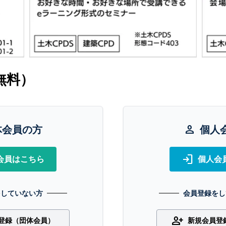
無料）
体会員の方
person
個人
login
会員はこちら
個人会
をしていない方
会員登録をし
person_add
登録（団体会員）
新規会員登