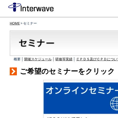
HOME
> セミナー
概要 │
開催スケジュール
│
研修等実績
│
ＣＰＤＳ及びＣＰＤについ
ご希望のセミナーをクリック