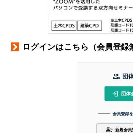
ログインはこちら（会員登録
group
団
login
団体
会員登録
group_add
新規会員