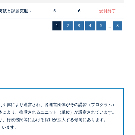
突破と課題克服～
6
6
受付終了
1
2
3
4
5
8
...
利団体により運営され、各運営団体がその講習（プログラム）
体により、推奨されるユニット（単位）が設定されています。
り、行政機関等における採用が拡大する傾向にあります。
ています。