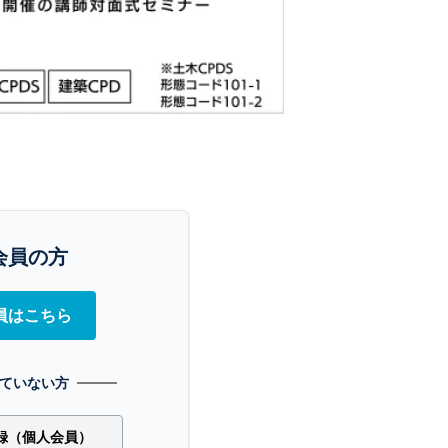
会員の方
員はこちら
ていない方
録（個人会員）