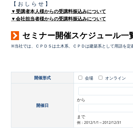
【 お し ら せ 】
▼受講者本人様からの受講料振込みについて
▼会社担当者様からの受講料振込みについて
セミナー開催スケジュール一
※当社では、ＣＰＤＳは土木系、ＣＰＤは建築系として用語を定
開催形式
会場
オンライン
から
開催日
まで
例：2012/1/1～2012/12/31