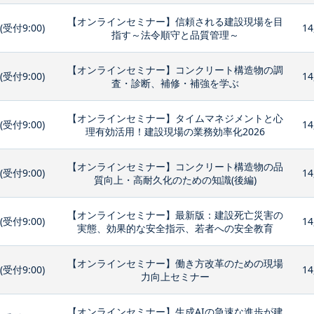
【オンラインセミナー】信頼される建設現場を目
0(受付9:00)
14
指す～法令順守と品質管理～
【オンラインセミナー】コンクリート構造物の調
0(受付9:00)
14
査・診断、補修・補強を学ぶ
【オンラインセミナー】タイムマネジメントと心
0(受付9:00)
14
理有効活用！建設現場の業務効率化2026
【オンラインセミナー】コンクリート構造物の品
0(受付9:00)
14
質向上・高耐久化のための知識(後編)
【オンラインセミナー】最新版：建設死亡災害の
0(受付9:00)
14
実態、効果的な安全指示、若者への安全教育
【オンラインセミナー】働き方改革のための現場
0(受付9:00)
14
力向上セミナー
【オンラインセミナー】生成AIの急速な進歩が建