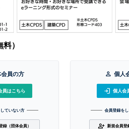
無料）
体会員の方
person
個人
login
会員はこちら
個人会
をしていない方
会員登録をし
person_add
登録（団体会員）
新規会員登