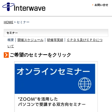
HOME
> セミナー
概要 │
開催スケジュール
│
研修等実績
│
ＣＰＤＳ及びＣＰＤにつ
いて
ご希望のセミナーをクリック