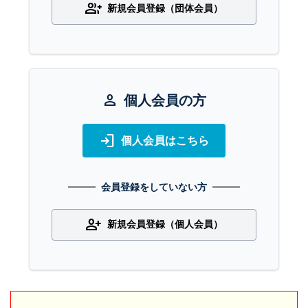
group_add
新規会員登録（団体会員）
person
個人会員の方
login
個人会員はこちら
会員登録をしていない方
person_add
新規会員登録（個人会員）