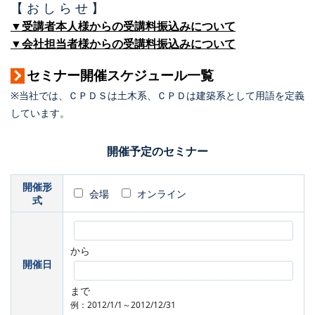
【 お し ら せ 】
▼受講者本人様からの受講料振込みについて
▼会社担当者様からの受講料振込みについて
セミナー開催スケジュール一覧
※当社では、ＣＰＤＳは土木系、ＣＰＤは建築系として用語を定義
しています。
開催予定のセミナー
開催形
会場
オンライン
式
から
開催日
まで
例：2012/1/1～2012/12/31