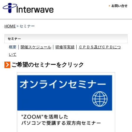
HOME
> セミナー
概要 │
開催スケジュール
│
研修等実績
│
ＣＰＤＳ及びＣＰＤにつ
いて
ご希望のセミナーをクリック