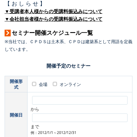
【 お し ら せ 】
▼受講者本人様からの受講料振込みについて
▼会社担当者様からの受講料振込みについて
セミナー開催スケジュール一覧
※当社では、ＣＰＤＳは土木系、ＣＰＤは建築系として用語を定義
しています。
開催予定のセミナー
開催形
会場
オンライン
式
から
開催日
まで
例：2012/1/1～2012/12/31