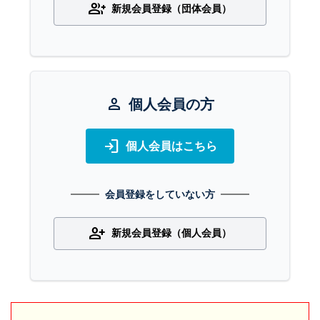
group_add
新規会員登録（団体会員）
person
個人会員の方
login
個人会員はこちら
会員登録をしていない方
person_add
新規会員登録（個人会員）