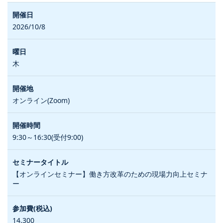
2026/10/8
木
オンライン(Zoom)
9:30～16:30(受付9:00)
【オンラインセミナー】働き方改革のための現場力向上セミナ
ー
14,300