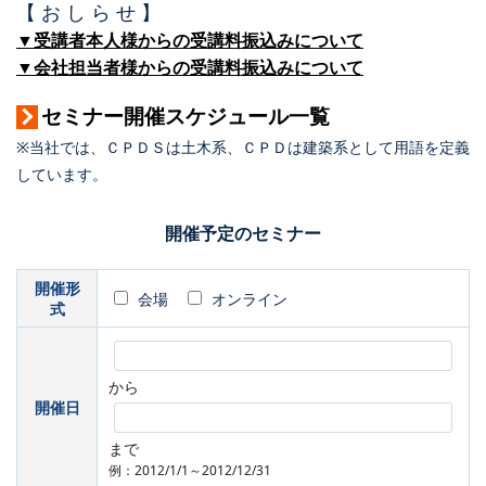
【 お し ら せ 】
▼受講者本人様からの受講料振込みについて
▼会社担当者様からの受講料振込みについて
セミナー開催スケジュール一覧
※当社では、ＣＰＤＳは土木系、ＣＰＤは建築系として用語を定義
しています。
開催予定のセミナー
開催形
会場
オンライン
式
から
開催日
まで
例：2012/1/1～2012/12/31