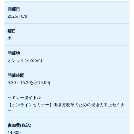
2026/10/8
木
オンライン(Zoom)
9:30～16:30(受付9:00)
【オンラインセミナー】働き方改革のための現場力向上セミナ
ー
14,300