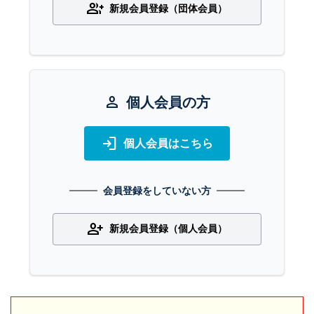
group_add
新規会員登録（団体会員）
person
個人会員の方
login
個人会員はこちら
会員登録をしていない方
person_add
新規会員登録（個人会員）