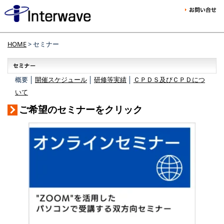
HOME
> セミナー
概要 │
開催スケジュール
│
研修等実績
│
ＣＰＤＳ及びＣＰＤにつ
いて
ご希望のセミナーをクリック