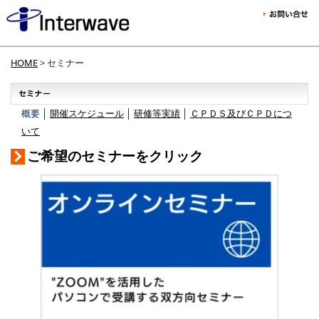
HOME
> セミナー
概要 │
開催スケジュール
│
研修等実績
│
ＣＰＤＳ及びＣＰＤにつ
いて
ご希望のセミナーをクリック