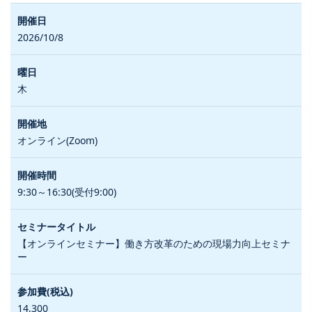
2026/10/8
木
オンライン(Zoom)
9:30～16:30(受付9:00)
【オンラインセミナー】働き方改革のための現場力向上セミナ
ー
14,300