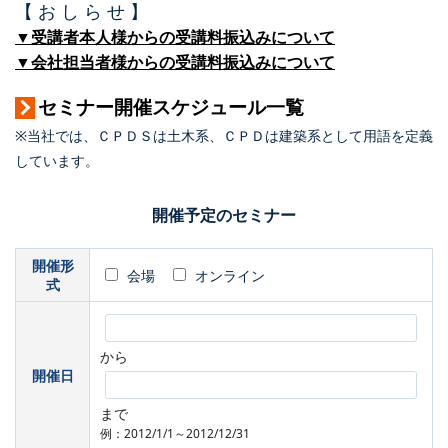
【 お し ら せ 】
▼受講者本人様からの受講料振込みについて
▼会社担当者様からの受講料振込みについて
セミナー開催スケジュール一覧
※当社では、ＣＰＤＳは土木系、ＣＰＤは建築系として用語を定義
しています。
開催予定のセミナー
開催形
会場
オンライン
式
から
開催日
まで
例：2012/1/1～2012/12/31