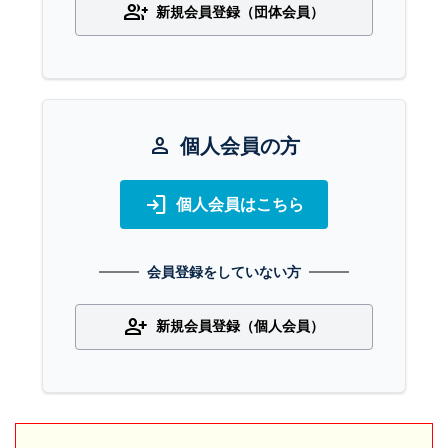
group_add
新規会員登録（団体会員）
person
個人会員の方
login
個人会員はこちら
会員登録をしていない方
person_add
新規会員登録（個人会員）