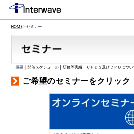
HOME
> セミナー
概要 │
開催スケジュール
│
研修等実績
│
ＣＰＤＳ及びＣＰＤについ
ご希望のセミナーをクリック