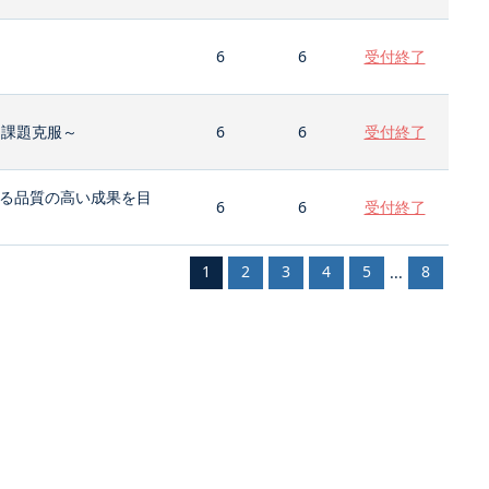
6
6
受付終了
と課題克服～
6
6
受付終了
る品質の高い成果を目
6
6
受付終了
1
2
3
4
5
8
...