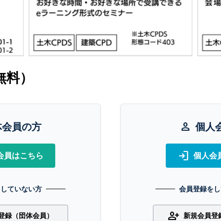
無料）
体会員の方
person
個人
login
会員はこちら
個人会
をしていない方
会員登録をし
person_add
登録（団体会員）
新規会員登