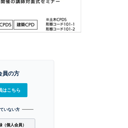
会員の方
員はこちら
ていない方
録（個人会員）