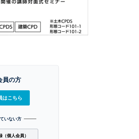
会員の方
員はこちら
ていない方
録（個人会員）