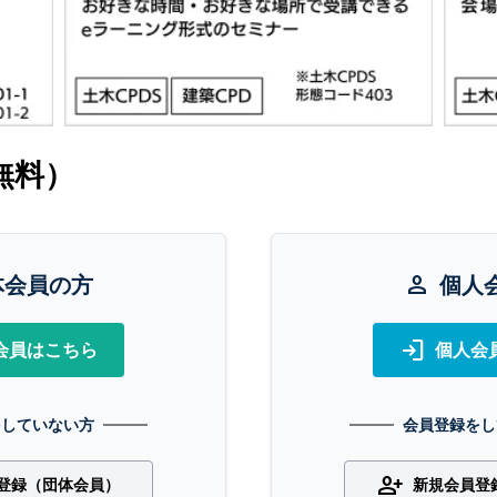
無料）
体会員の方
person
個人
login
会員はこちら
個人会
をしていない方
会員登録をし
person_add
登録（団体会員）
新規会員登