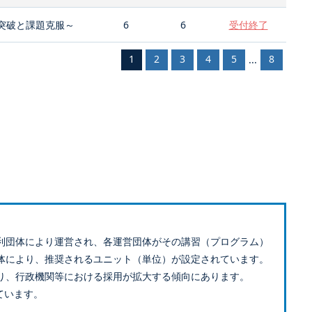
突破と課題克服～
6
6
受付終了
1
2
3
4
5
8
...
利団体により運営され、各運営団体がその講習（プログラム）
体により、推奨されるユニット（単位）が設定されています。
り、行政機関等における採用が拡大する傾向にあります。
ています。