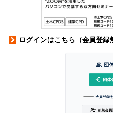
ログインはこちら（会員登録
group
団
login
団体
会員登録
group_add
新規会員