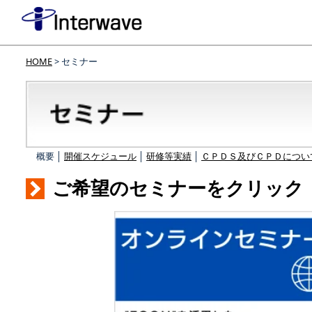
HOME
> セミナー
概要 │
開催スケジュール
│
研修等実績
│
ＣＰＤＳ及びＣＰＤについ
ご希望のセミナーをクリック