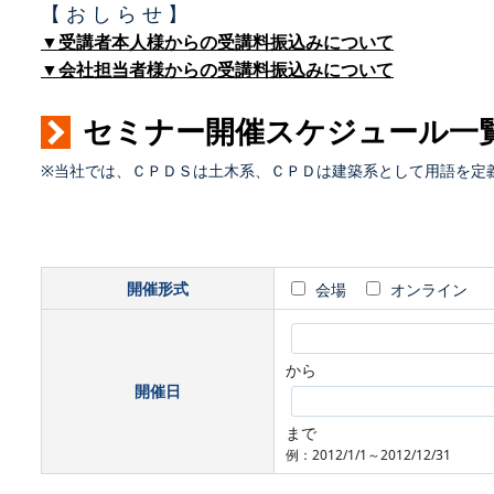
【 お し ら せ 】
▼受講者本人様からの受講料振込みについて
▼会社担当者様からの受講料振込みについて
セミナー開催スケジュール一
※当社では、ＣＰＤＳは土木系、ＣＰＤは建築系として用語を定
開催形式
会場
オンライン
から
開催日
まで
例：2012/1/1～2012/12/31