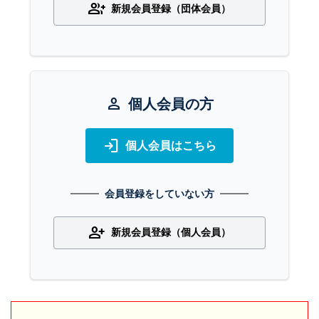
group_add
新規会員登録（団体会員）
person
個人会員の方
login
個人会員はこちら
会員登録をしていない方
person_add
新規会員登録（個人会員）