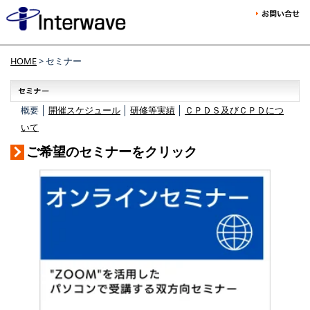
HOME
> セミナー
概要 │
開催スケジュール
│
研修等実績
│
ＣＰＤＳ及びＣＰＤにつ
いて
ご希望のセミナーをクリック