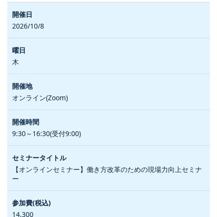
2026/10/8
木
オンライン(Zoom)
9:30～16:30(受付9:00)
【オンラインセミナー】働き方改革のための現場力向上セミナ
ー
14,300