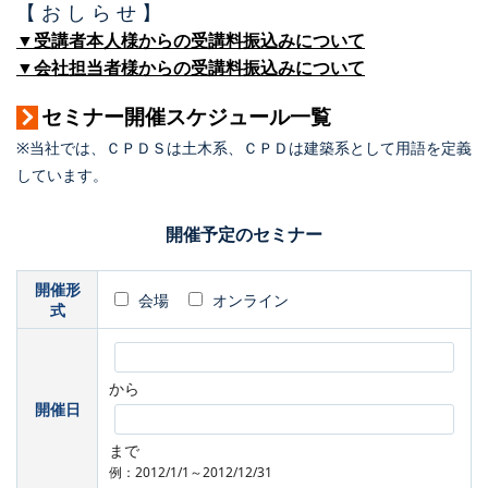
【 お し ら せ 】
▼受講者本人様からの受講料振込みについて
▼会社担当者様からの受講料振込みについて
セミナー開催スケジュール一覧
※当社では、ＣＰＤＳは土木系、ＣＰＤは建築系として用語を定義
しています。
開催予定のセミナー
開催形
会場
オンライン
式
から
開催日
まで
例：2012/1/1～2012/12/31