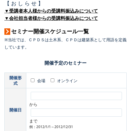
【 お し ら せ 】
▼受講者本人様からの受講料振込みについて
▼会社担当者様からの受講料振込みについて
セミナー開催スケジュール一覧
※当社では、ＣＰＤＳは土木系、ＣＰＤは建築系として用語を定義
しています。
開催予定のセミナー
開催形
会場
オンライン
式
から
開催日
まで
例：2012/1/1～2012/12/31