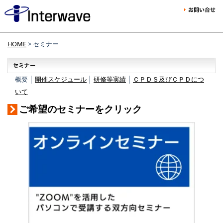
HOME
> セミナー
概要 │
開催スケジュール
│
研修等実績
│
ＣＰＤＳ及びＣＰＤにつ
いて
ご希望のセミナーをクリック