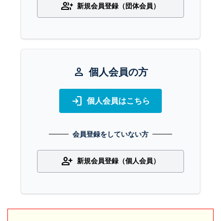
group_add
新規会員登録（団体会員）
person
個人会員の方
login
個人会員はこちら
会員登録をしていない方
person_add
新規会員登録（個人会員）