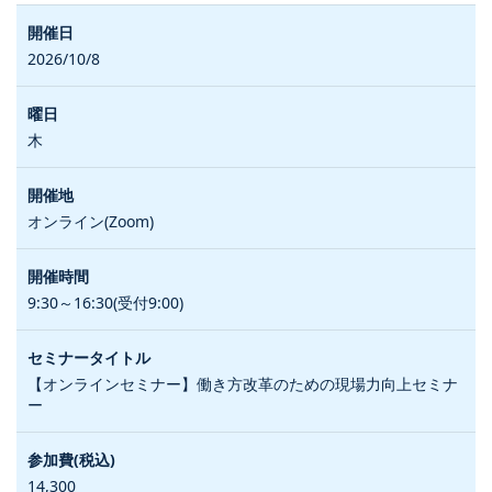
2026/10/8
木
オンライン(Zoom)
9:30～16:30(受付9:00)
【オンラインセミナー】働き方改革のための現場力向上セミナ
ー
14,300