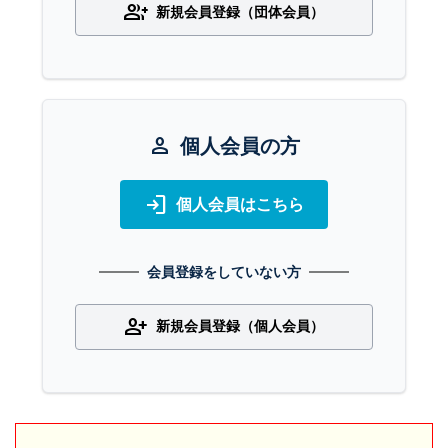
group_add
新規会員登録（団体会員）
person
個人会員の方
login
個人会員はこちら
会員登録をしていない方
person_add
新規会員登録（個人会員）