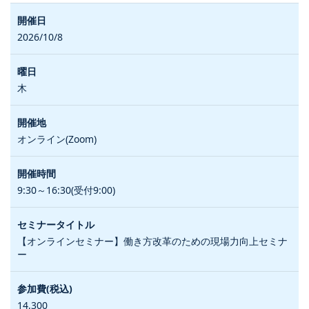
2026/10/8
木
オンライン(Zoom)
9:30～16:30(受付9:00)
【オンラインセミナー】働き方改革のための現場力向上セミナ
ー
14,300