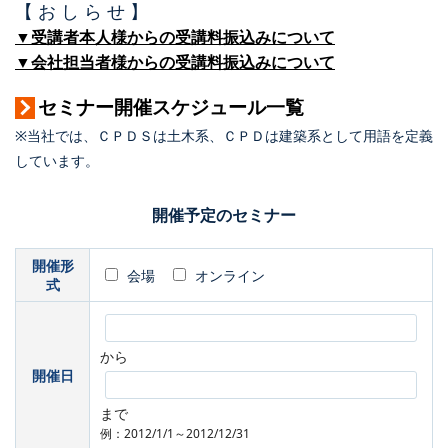
【 お し ら せ 】
▼受講者本人様からの受講料振込みについて
▼会社担当者様からの受講料振込みについて
セミナー開催スケジュール一覧
※当社では、ＣＰＤＳは土木系、ＣＰＤは建築系として用語を定義
しています。
開催予定のセミナー
開催形
会場
オンライン
式
から
開催日
まで
例：2012/1/1～2012/12/31