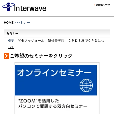
HOME
> セミナー
概要 │
開催スケジュール
│
研修等実績
│
ＣＰＤＳ及びＣＰＤにつ
いて
ご希望のセミナーをクリック