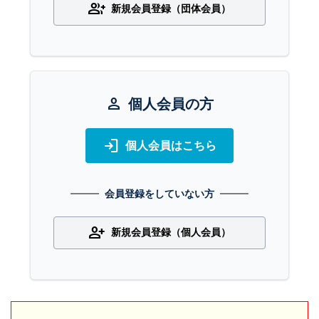
group_add
新規会員登録（団体会員）
person
個人会員の方
login
個人会員はこちら
会員登録をしていない方
person_add
新規会員登録（個人会員）