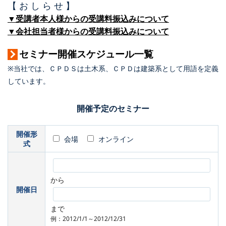
【 お し ら せ 】
▼受講者本人様からの受講料振込みについて
▼会社担当者様からの受講料振込みについて
セミナー開催スケジュール一覧
※当社では、ＣＰＤＳは土木系、ＣＰＤは建築系として用語を定義
しています。
開催予定のセミナー
開催形
会場
オンライン
式
から
開催日
まで
例：2012/1/1～2012/12/31