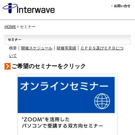
HOME
> セミナー
概要 │
開催スケジュール
│
研修等実績
│
ＣＰＤＳ及びＣＰＤにつ
いて
ご希望のセミナーをクリック