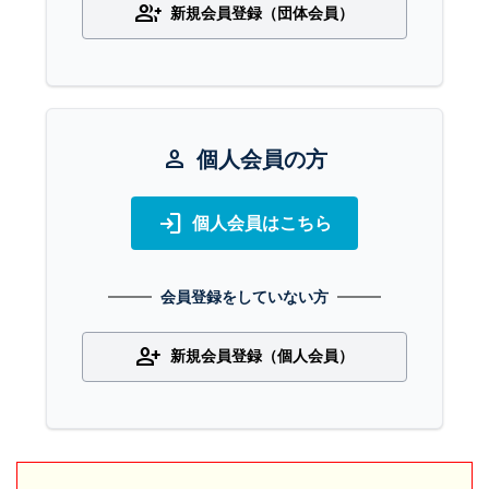
group_add
新規会員登録（団体会員）
person
個人会員の方
login
個人会員はこちら
会員登録をしていない方
person_add
新規会員登録（個人会員）