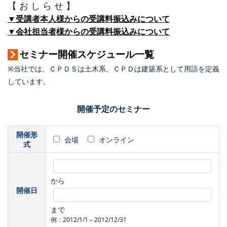
【 お し ら せ 】
▼受講者本人様からの受講料振込みについて
▼会社担当者様からの受講料振込みについて
セミナー開催スケジュール一覧
※当社では、ＣＰＤＳは土木系、ＣＰＤは建築系として用語を定義
しています。
開催予定のセミナー
開催形
会場
オンライン
式
から
開催日
まで
例：2012/1/1～2012/12/31