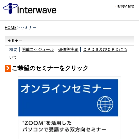
HOME
> セミナー
概要 │
開催スケジュール
│
研修等実績
│
ＣＰＤＳ及びＣＰＤにつ
いて
ご希望のセミナーをクリック