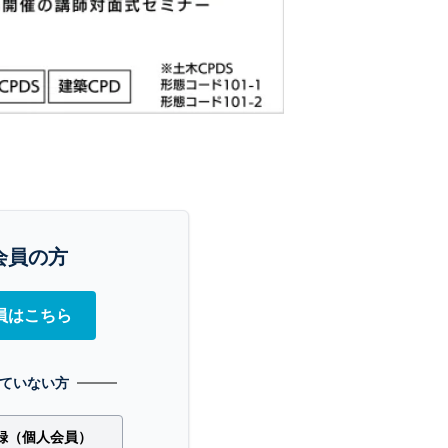
会員の方
員はこちら
ていない方
録（個人会員）