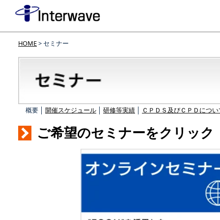
HOME
> セミナー
概要 │
開催スケジュール
│
研修等実績
│
ＣＰＤＳ及びＣＰＤについ
ご希望のセミナーをクリック