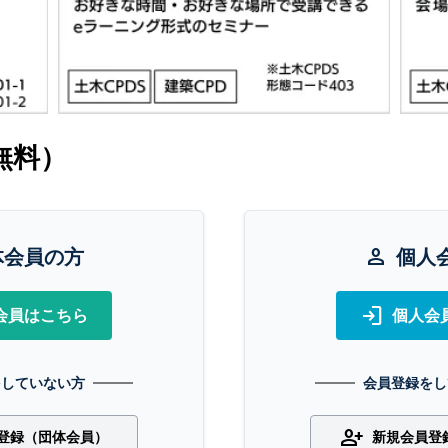
無料）
体会員の方
person
個人
login
会員はこちら
個人会
をしていない方
会員登録をし
person_add
登録（団体会員）
新規会員登