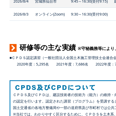
2026/8/4
宮城県仙台市
9:45～16:30(受付9:15)
2026/8/3
オンライン(Zoom)
9:30～16:30(受付9:00)
研修等の主な実績
※守秘義務等により
■ＣＰＤＳ認定講習（一般社団法人全国土木施工管理技士会連合
2020年度：5,295名 2021年度：7,686名 2022年度：7,
ＣＰＤＳ及びＣＰＤは、建設技術者の技術力（能力）の維持・
の認定を行います。認定された講習（プログラム）を受講する
国土交通省の各地方整備局や一部の道府県及び市町村では公共
※当社では、わかりやすく区分するために、ＣＰＤＳを土木系