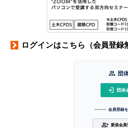
ログインはこちら（会員登録
group
団
login
団体
会員登録
group_add
新規会員