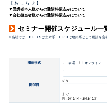
【 お し ら せ 】
▼受講者本人様からの受講料振込みについて
▼会社担当者様からの受講料振込みについて
セミナー開催スケジュール一
※当社では、ＣＰＤＳは土木系、ＣＰＤは建築系として用語を定
開催形式
会場
オンライン
から
開催日
まで
例：2012/1/1～2012/12/31