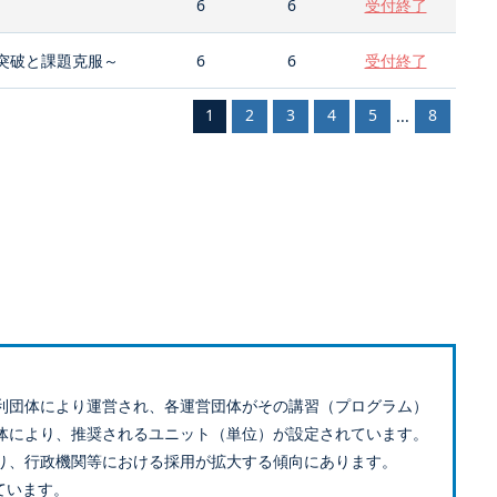
6
6
受付終了
突破と課題克服～
6
6
受付終了
1
2
3
4
5
8
...
利団体により運営され、各運営団体がその講習（プログラム）
体により、推奨されるユニット（単位）が設定されています。
り、行政機関等における採用が拡大する傾向にあります。
ています。