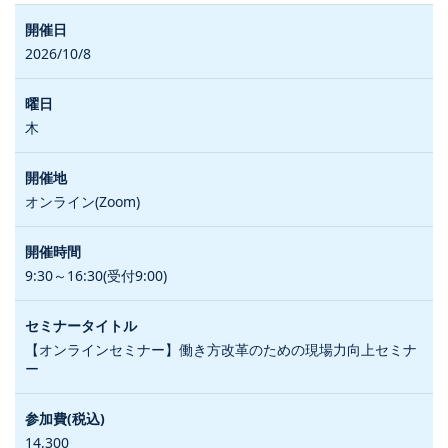
2026/10/8
木
オンライン(Zoom)
9:30～16:30(受付9:00)
【オンラインセミナー】働き方改革のための現場力向上セミナ
ー
14,300