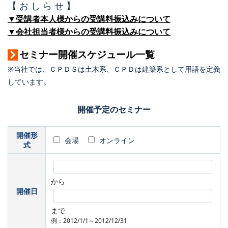
【 お し ら せ 】
▼受講者本人様からの受講料振込みについて
▼会社担当者様からの受講料振込みについて
セミナー開催スケジュール一覧
※当社では、ＣＰＤＳは土木系、ＣＰＤは建築系として用語を定義
しています。
開催予定のセミナー
開催形
会場
オンライン
式
から
開催日
まで
例：2012/1/1～2012/12/31