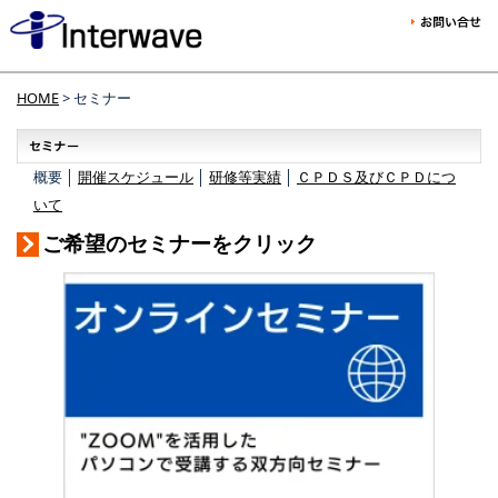
HOME
> セミナー
概要 │
開催スケジュール
│
研修等実績
│
ＣＰＤＳ及びＣＰＤにつ
いて
ご希望のセミナーをクリック