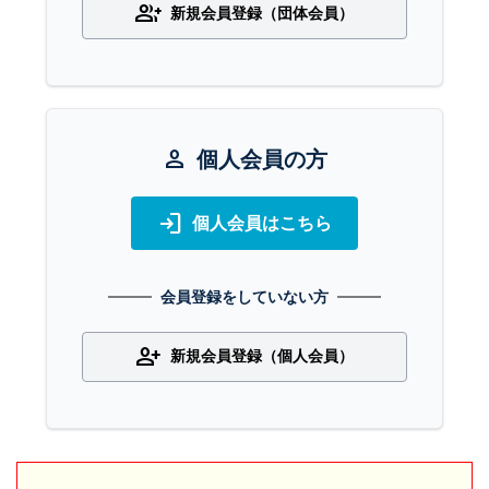
group_add
新規会員登録（団体会員）
person
個人会員の方
login
個人会員はこちら
会員登録をしていない方
person_add
新規会員登録（個人会員）