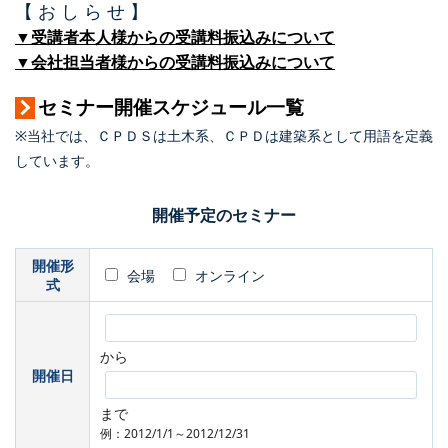
【 お し ら せ 】
▼受講者本人様からの受講料振込みについて
▼会社担当者様からの受講料振込みについて
セミナー開催スケジュール一覧
※当社では、ＣＰＤＳは土木系、ＣＰＤは建築系として用語を定義
しています。
開催予定のセミナー
開催形
会場
オンライン
式
から
開催日
まで
例：2012/1/1～2012/12/31