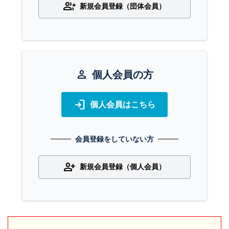
group_add
新規会員登録（団体会員）
person
個人会員の方
login
個人会員はこちら
会員登録をしていない方
person_add
新規会員登録（個人会員）