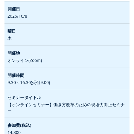
2026/10/8
木
オンライン(Zoom)
9:30～16:30(受付9:00)
【オンラインセミナー】働き方改革のための現場力向上セミナ
ー
14,300