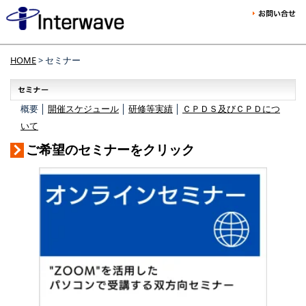
HOME
> セミナー
概要 │
開催スケジュール
│
研修等実績
│
ＣＰＤＳ及びＣＰＤにつ
いて
ご希望のセミナーをクリック